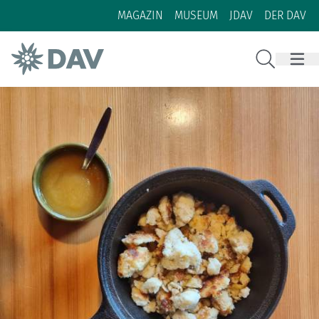
Zum Inhalt
Zur Footer-Navigation
MAGAZIN
MUSEUM
JDAV
DER DAV
Suche