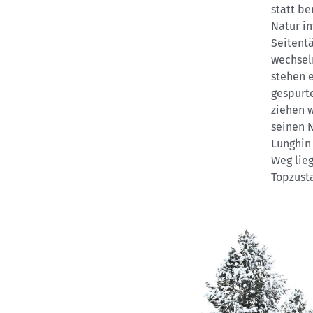
statt be
Natur in
Seitentä
wechsel
stehen 
gespurt
ziehen 
seinen N
Lunghin 
Weg lieg
Topzust