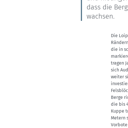
dass die Ber
wachsen.
Die Loip
Rändern 
die in 
markier
tragen J
sich Au
weiter s
investi
Felsblöc
Berge r
die bis
Kuppe tr
Metern s
Vorbote