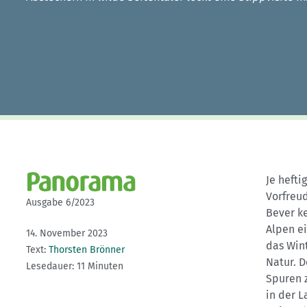
Kletterhallensuche
Je hefti
Vorfreud
Ausgabe 6/2023
Bever ke
Alpen ei
14. November 2023
das Win
Text:
Thorsten Brönner
Natur. D
Lesedauer: 11 Minuten
Spuren 
in der L