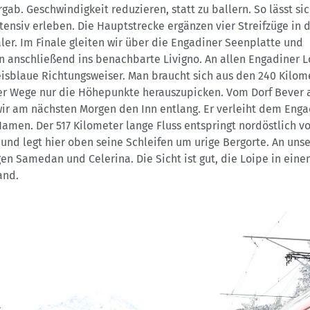
rgab. Geschwindigkeit reduzieren, statt zu ballern. So lässt si
tensiv erleben. Die Hauptstrecke ergänzen vier Streifzüge in 
ler. Im Finale gleiten wir über die Engadiner Seenplatte und
n anschließend ins benachbarte Livigno. An allen Engadiner 
eisblaue Richtungsweiser. Man braucht sich aus den 240 Kilom
er Wege nur die Höhepunkte herauszupicken. Vom Dorf Bever 
wir am nächsten Morgen den Inn entlang. Er verleiht dem Enga
amen. Der 517 Kilometer lange Fluss entspringt nordöstlich v
und legt hier oben seine Schleifen um urige Bergorte. An un
en Samedan und Celerina. Die Sicht ist gut, die Loipe in ein
and.