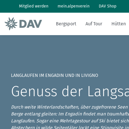
Mitglied werden
mein.alpenverein
DAV Shop
Bergsport
Auf Tour
Hütten
Wandern: So geht's
Wandern und Bergsteigen
Hüttenbesuch
Klimaschutz in den Alpen
Pflanzen und Tiere
Alpines Museum
Aktuelles Heft
Bergwetter
Klettern: So geht's
Skitouren
Arbeiten auf Hütten
Klimawandel in den Alpen
Naturschutz
Geschichte
Archiv
Bergbericht
LANGLAUFEN IM ENGADIN UND IN LIVIGNO
Klettersteig: So geht's
Tourenplanung
Geschichten von draußen
Lawinenlagebericht
Genuss der Langs
Mountainbiken: So geht's
DAV Panorama App
Hüttensuche
Durch weite Winterlandschaften, über zugefrorene See
Last-Minute-Hüttenbett
Berge entlang gleiten: Im Engadin findet man traumhaft
Langlaufen. Sogar eine Mehrtagestour auf Ski bietet sic
Abstechern in wilde Seitentäler lockt eine Stippvisite ins