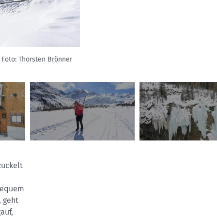
Foto: Thorsten Brönner
Die Loipen des Engadin Skimarathons
zuckelt
 bequem
, geht
auf,