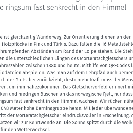
ge ringsum fast senkrecht in den Himmel
e ist gleichzeitig Wanderweg. Zur Orientierung dienen an den
Holzpflöcke in Pink und Türkis. Dazu fallen die 16 Metallstehl
schrumpfenden Abständen am Rand der Loipe stehen. Die Steh
en die unterschiedlichen Längen des Morteratschgletschers u
ahreszahlen zwischen 1880 und heute. Mithilfe von QR-Codes 
diodateien abspielen. Was man auf dem Lehrpfad auch bemerk
ich der Gletscher zurückzieht, desto mehr Kraft muss der Men
eren, um ihm nahezukommen. Das Gletschervorfeld erinnert mi
ken und niedrigen Büschen an das norwegische Fjell, nur dass
ingsum fast senkrecht in den Himmel wachsen. Wir rücken näh
 4048 Meter hohe Berninagruppe heran. Mit jeder überwunden
itt der Morteratschgletscher eindrucksvoller in Erscheinung. 
etzen wir zur Kehrtwende an. Die Sonne spitzt durch die Wolk
 für den Wetterwechsel.