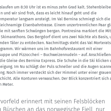
laufen um 8:30 Uhr ist es minus zehn Grad kalt. Stehenbleibe
in und wir sind froh, dass es leicht hinauf geht und die
emperatur langsam ansteigt. Im Val Bernina schmiegt sich die
gleichnamige Eisenbahntrasse. Einem unzertrennlichen Paar gl
ie mit sanften Schwüngen bergan. Pontresina markiert die Mi
Skimarathons. Das Bergdorf dient uns zwei Nächte als Basis,
nden Täler zu entdecken. Nachmittags steht das Val Morterats
gramm. Wir wärmen uns im Bahnhofsrestaurant mit einer
suppe und Pizzoccheri – Buchweizennudeln – auf. Anschließen
die Gleise des Bernina Express. Die Schuhe in die Ski klicken
teigung. Im Nu schlägt der Puls schneller und die Augen scann
g. Noch immer versteckt sich der Himmel unter einer grauen
hicht. Alle Konturen verwaschen. Der Blick konzentriert sich 
n Meter.
vorfeld erinnert mit seinen Felsblöcken
 Büschen an das norwegische Fjell, nur