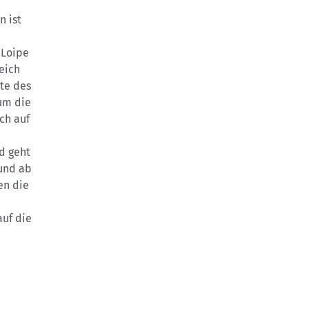
n ist
 Loipe
eich
tte des
 um die
ch auf
d geht
 und ab
en die
auf die