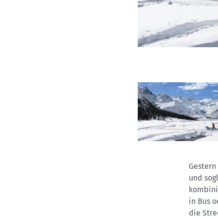
Gestern
und sogl
kombini
in Bus o
die Str