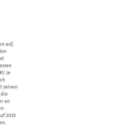
en auf,
len
nd
lassen
t: Je
sch
t seinen
 die
er an
en
Auf 2035
en.