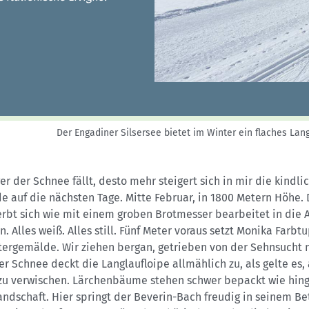
Sektionensuche
Der Engadiner Silsersee bietet im Winter ein flaches La
ger der Schnee fällt, desto mehr steigert sich in mir die kindli
e auf die nächsten Tage. Mitte Februar, in 1800 Metern Höhe. 
rbt sich wie mit einem groben Brotmesser bearbeitet in die 
n. Alles weiß. Alles still. Fünf Meter voraus setzt Monika Farbtu
tergemälde. Wir ziehen bergan, getrieben von der Sehnsucht 
er Schnee deckt die Langlaufloipe allmählich zu, als gelte es, 
zu verwischen. Lärchenbäume stehen schwer bepackt wie hing
andschaft. Hier springt der Beverin-Bach freudig in seinem Bet