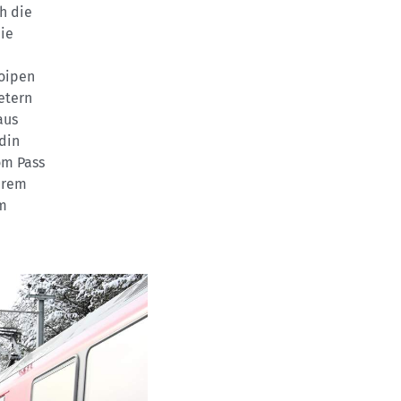
ch die
die
Loipen
etern
aus
din
om Pass
serem
em