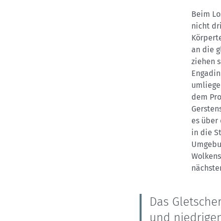
Beim Los
nicht dr
Körpert
an die 
ziehen s
Engadin 
umliege
dem Pro
Gersten
es über 
in die S
Umgebun
Wolkensc
nächste
Das Gletscher
und niedrigen