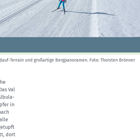
Skitouren: So geht's
Tourenplanung
Wandern und Bergsteigen
Wettkampfklettern
nglauf-Terrain und großartige Bergpanoramen.
Foto: Thorsten Brönner
che
Das Val
Albula-
pfer in
nach
alle
etupft
t, dort