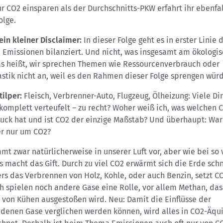
r CO2 einsparen als der Durchschnitts-PKW erfahrt ihr ebenfal
olge.
in kleiner Disclaimer:
In dieser Folge geht es in erster Linie
 Emissionen bilanziert. Und nicht, was insgesamt am ökologi
as heißt, wir sprechen Themen wie Ressourcenverbrauch oder
stik nicht an, weil es den Rahmen dieser Folge sprengen wür
tilper:
Fleisch, Verbrenner-Auto, Flugzeug, Ölheizung: Viele Di
komplett verteufelt – zu recht? Woher weiß ich, was welchen 
uck hat und ist CO2 der einzige Maßstab? Und überhaupt: Wa
r nur um CO2?
t zwar natürlicherweise in unserer Luft vor, aber wie bei so 
s macht das Gift. Durch zu viel CO2 erwärmt sich die Erde schn
s das Verbrennen von Holz, Kohle, oder auch Benzin, setzt CO2
ch spielen noch andere Gase eine Rolle, vor allem Methan, da
 von Kühen ausgestoßen wird. Neu: Damit die Einflüsse der
edenen Gase verglichen werden können, wird alles in CO2-Äqu