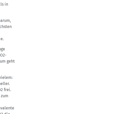
ls in
 darum,
schsten
de.
nge
CO2-
rum geht
vielem:
eller.
 frei.
s zum
ivalente