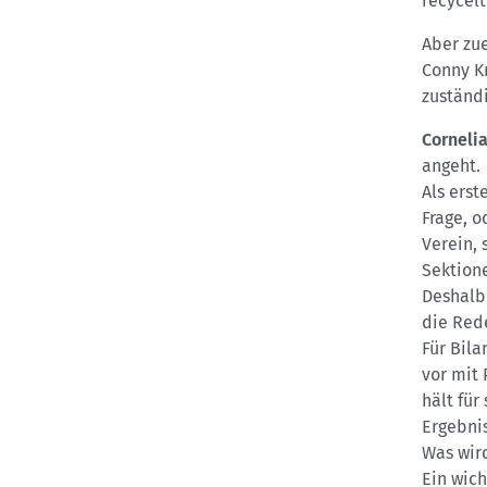
recycelt
Aber zu
Conny Kr
zuständi
Corneli
angeht.
Als erst
Frage, o
Verein, 
Sektion
Deshalb
die Rede
Für Bil
vor mit 
hält für
Ergebni
Was wird
Ein wich