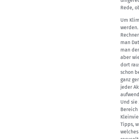
umgerec
Rede, ob
Um Klim
werden.
Rechner
man Dat
man den
aber wie
dort ra
schon be
ganz ge
jeder Ak
aufwendi
Und sie 
Bereich 
Kleinvie
Tipps, w
welches