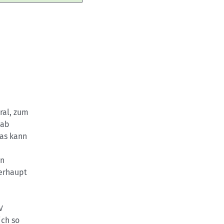
ral, zum
 ab
was kann
en
berhaupt
V
ich so