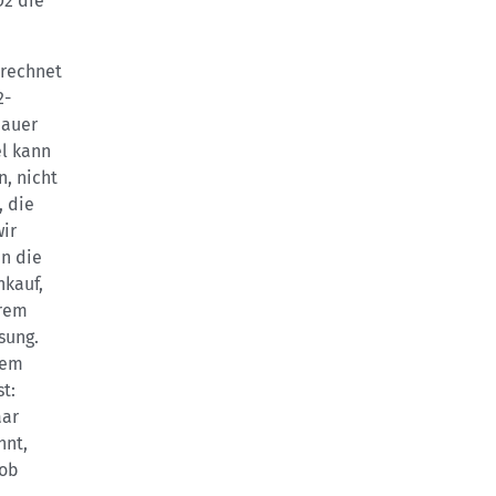
O2 die
erechnet
2-
nauer
el kann
, nicht
, die
ir
nn die
nkauf,
trem
sung.
hem
t:
aar
nnt,
 ob