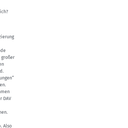
ich?
zierung
öde
n großer
en
d.
rungen“
en.
ahmen
er DAV
nen.
. Also