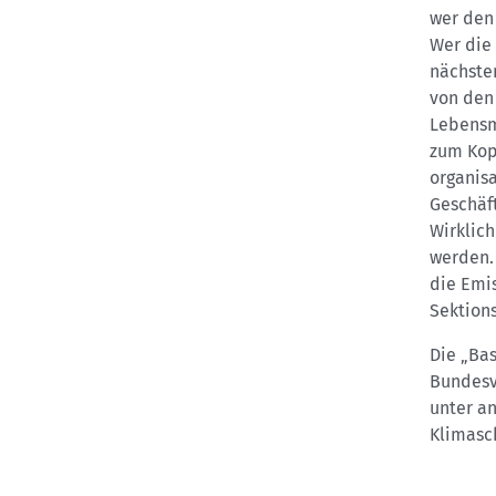
wer den
Wer die 
nächste
von den 
Lebensm
zum Kopi
organisa
Geschäft
Wirklich
werden. 
die Emis
Sektions
Die „Ba
Bundesve
unter a
Klimasc