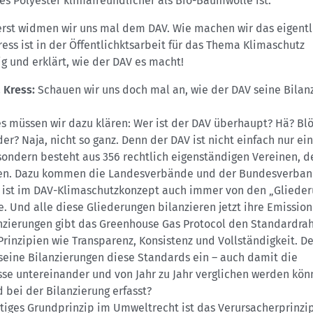
es Polyester klimafreundlicher als Bio-Baumwolle ist.
erst widmen wir uns mal dem DAV. Wie machen wir das eigentl
ess ist in der Öffentlichktsarbeit für das Thema Klimaschutz
g und erklärt, wie der DAV es macht!
a Kress:
Schauen wir uns doch mal an, wie der DAV seine Bilan
es müssen wir dazu klären: Wer ist der DAV überhaupt? Hä? Bl
der? Naja, nicht so ganz. Denn der DAV ist nicht einfach nur ei
sondern besteht aus 356 rechtlich eigenständigen Vereinen, d
en. Dazu kommen die Landesverbände und der Bundesverban
 ist im DAV-Klimaschutzkonzept auch immer von den „Gliede
. Und alle diese Gliederungen bilanzieren jetzt ihre Emission
anzierungen gibt das Greenhouse Gas Protocol den Standardr
Prinzipien wie Transparenz, Konsistenz und Vollständigkeit. D
 seine Bilanzierungen diese Standards ein – auch damit die
sse untereinander und von Jahr zu Jahr verglichen werden kön
 bei der Bilanzierung erfasst?
tiges Grundprinzip im Umweltrecht ist das Verursacherprinzip