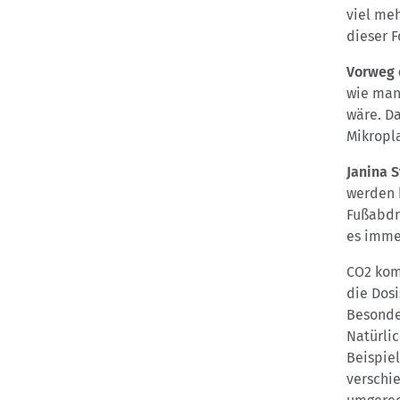
viel meh
dieser F
Vorweg e
wie man
wäre. D
Mikropla
Janina S
werden 
Fußabdr
es imme
CO2 komm
die Dosi
Besonder
Natürli
Beispiel
verschi