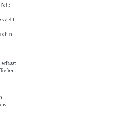
Fall:
as geht
is hin
.
 erfasst
fließen
m
uns