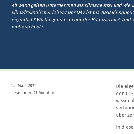
Kletterhallensuche
Ab wann gelten Unternehmen als klimaneutral und wie k
klimafreundlicher leben? Der DAV ist bis 2030 klimaneut
eigentlich? Wo fängt man an mit der Bilanzierung? Und 
einberechnet?
25. März 2022
Die eige
Lesedauer: 21 Minuten
den CO
2
wissen d
verbrauc
über zeh
In diese