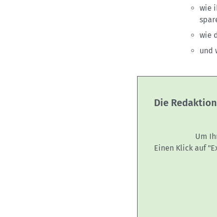
wie 
spar
wie 
und 
Die Redaktion
Um Ih
Einen Klick auf "