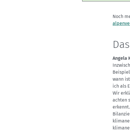
Noch me
alpenve
Das
Angela 
Inzwisc
Beispiel
wann ist
ich als 
Wir erkl
achten s
erkennt
Bilanzi
klimaneu
klimaneu