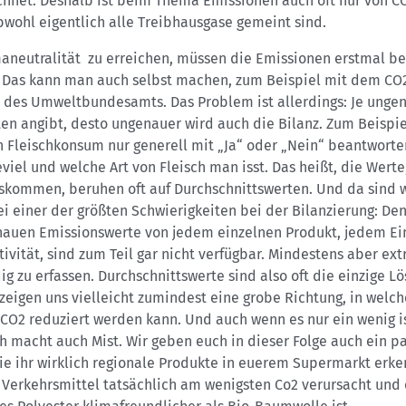
hnet. Deshalb ist beim Thema Emissionen auch oft nur von C
wohl eigentlich alle Treibhausgase gemeint sind.
aneutralität zu erreichen, müssen die Emissionen erstmal b
 Das kann man auch selbst machen, zum Beispiel mit dem CO
 des Umweltbundesamts. Das Problem ist allerdings: Je unge
en angibt, desto ungenauer wird auch die Bilanz. Zum Beispi
 Fleischkonsum nur generell mit „Ja“ oder „Nein“ beantworten
viel und welche Art von Fleisch man isst. Das heißt, die Werte
uskommen, beruhen oft auf Durchschnittswerten. Und da sind w
i einer der größten Schwierigkeiten bei der Bilanzierung: De
nauen Emissionswerte von jedem einzelnen Produkt, jedem Ei
tivität, sind zum Teil gar nicht verfügbar. Mindestens aber ex
g zu erfassen. Durchschnittswerte sind also oft die einzige Lö
zeigen uns vielleicht zumindest eine grobe Richtung, in welc
CO2 reduziert werden kann. Und auch wenn es nur ein wenig is
h macht auch Mist. Wir geben euch in dieser Folge auch ein p
ie ihr wirklich regionale Produkte in euerem Supermarkt erke
 Verkehrsmittel tatsächlich am wenigsten Co2 verursacht und