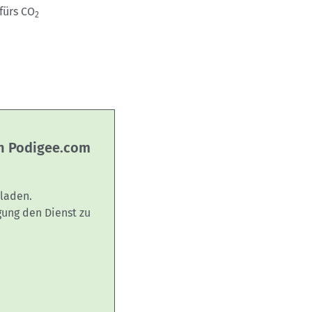
fürs CO
2
on Podigee.com
laden.
gung den Dienst zu