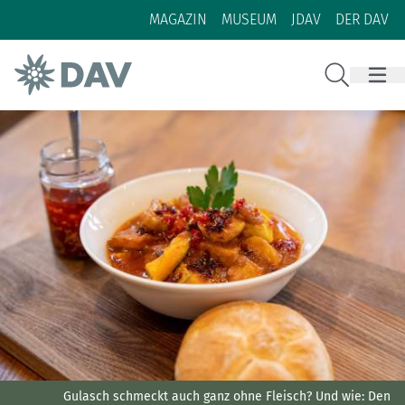
Zum Inhalt
Zur Footer-Navigation
MAGAZIN
MUSEUM
JDAV
DER DAV
Suche
Gulasch schmeckt auch ganz ohne Fleisch? Und wie: Den