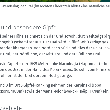
-Rendering: der Ural (im rechten Bilddrittel) bildet eine natürliche 
und besondere Gipfel
 seiner Höhe zeichnet sich der Ural sowohl durch Mittelgebirg
hgebirgscharakter aus. Der Ural wird in fünf Gebirgszüge gegl
inander übergehen. Von Nord nach Süd sind dies der Polar- so
-Ural, der Nördliche, der Mittlere und der Südliche Ural.
hste Gipfel – der 1895 Meter hohe
Narodnaja
(Народная) – find
en des Ural in der Nähe des Polarkreises. Sowohl vom Klima a
ef her ist der Ural dort ein Hochgebirge.
 und 3 im Ural-Gipfel-Ranking nehmen der
Karpinski
(Гора
кого, 1878m) sowie der
Mansi-Njor
(Манси-Ньёр, 1778m) ei
zgebiete