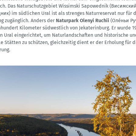
ich. Das Naturschutzgebiet Wissimski Sapowednik (Висимски
ик) im südlichen Ural ist als strenges Naturreservat nur für 
ng zugänglich. Anders der
Naturpark Olenyi Ruchii
(Оле́ньи Руч
nhundert Kilometer südwestlich von Jekaterinburg. Er wurde 1
n Ural eingerichtet, um Naturlandschaften und historische un
le Stätten zu schützen, gleichzeitig dient er der Erholung für d
rung.