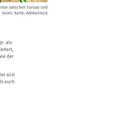
Grenze zwischen Europa und
Asien.
Karte: AdobeStock
s- als
iedert,
wie der
et sich
ls auch
n.