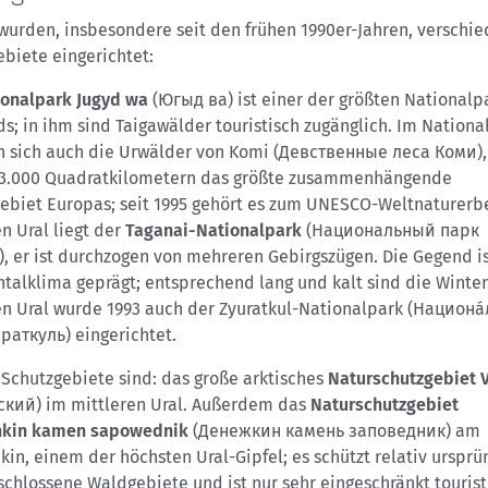
 wurden, insbesondere seit den frühen 1990er-Jahren, verschi
ebiete eingerichtet:
ionalpark Jugyd wa
(Югыд ва) ist einer der größten Nationalp
s; in ihm sind Taigawälder touristisch zugänglich. Im Nationa
n sich auch die Urwälder von Komi (Девственные леса Коми),
3.000 Quadratkilometern das größte zusammenhängende
ebiet Europas; seit 1995 gehört es zum UNESCO-Weltnaturerb
n Ural liegt der
Taganai-Nationalpark
(Национальный парк
), er ist durchzogen von mehreren Gebirgszügen. Die Gegend i
talklima geprägt; entsprechend lang und kalt sind die Winter
en Ural wurde 1993 auch der Zyuratkul-Nationalpark (Национа
раткуль) eingerichtet.
 Schutzgebiete sind: das große arktisches
Naturschutzgebiet 
кий) im mittleren Ural. Außerdem das
Naturschutzgebiet
hkin kamen sapowednik
(Денежкин камень заповедник) am
in, einem der höchsten Ural-Gipfel; es schützt relativ ursprü
schlossene Waldgebiete und ist nur sehr eingeschränkt tourist