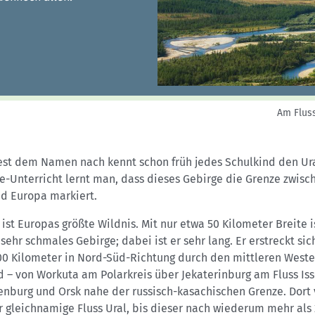
Sektionensuche
Am Fluss
st dem Namen nach kennt schon früh jedes Schulkind den Ura
e-Unterricht lernt man, dass dieses Gebirge die Grenze zwisc
nd Europa markiert.
 ist Europas größte Wildnis. Mit nur etwa 50 Kilometer Breite i
 sehr schmales Gebirge; dabei ist er sehr lang. Er erstreckt sic
00 Kilometer in Nord-Süd-Richtung durch den mittleren West
 – von Workuta am Polarkreis über Jekaterinburg am Fluss Iss
enburg und Orsk nahe der russisch-kasachischen Grenze. Dort 
r gleichnamige Fluss Ural, bis dieser nach wiederum mehr als