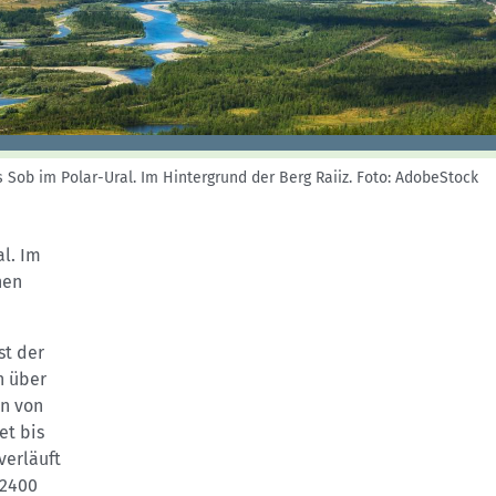
Skitouren: So geht's
Tourenplanung
Wandern und Bergsteigen
Wettkampfklettern
 Sob im Polar-Ural. Im Hintergrund der Berg Raiiz.
Foto: AdobeStock
l. Im
hen
st der
h über
en von
et bis
verläuft
 2400