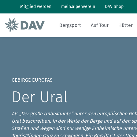
Mitglied werden
mein.alpenverein
DAV Shop
Bergsport
Auf Tour
Hütten
Wandern: So geht's
Wandern und Bergsteigen
Hüttenbesuch
Klimaschutz in den Alpen
Pflanzen und Tiere
Alpines Museum
Aktuelles Heft
Bergwetter
Klettern: So geht's
Skitouren
Arbeiten auf Hütten
Klimawandel in den Alpen
Naturschutz
Geschichte
Archiv
Bergbericht
GEBIRGE EUROPAS
Klettersteig: So geht's
Tourenplanung
Geschichten von draußen
Lawinenlagebericht
Der Ural
Mountainbiken: So geht's
DAV Panorama App
Hüttensuche
Als „Der große Unbekannte“ unter den europäischen Gebi
Last-Minute-Hüttenbett
Ural beschreiben. In der Weite der Berge und auf den sp
Straßen und Wegen sind nur wenige Einheimische unterw
Tourist*innen ganz zu schweigen. Ein Begriff ist der Ural