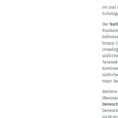
Im Ural
Schutzg
Der
Nat
Russland
befinde
knapp 3
Urwaldg
südliche
Таганай
Kontinen
südlich
парк Зю
Weitere
(Вишерс
Denesc
Deneschk
nicht-er