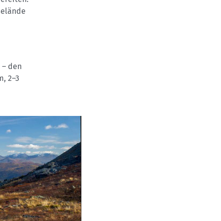
 Gelände
n – den
m, 2–3