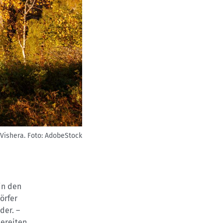
Vishera.
Foto: AdobeStock
in den
örfer
der. –
ereiten.