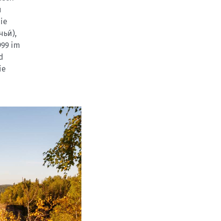
й
die
ьи́),
999 im
d
ie