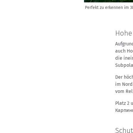
Perfekt zu erkennen im 3D
Hohe 
Aufgrund
auch Hoc
die ine
Subpolar
Der höc
im Nord
vom Reli
Platz 2
Карпинс
Schut