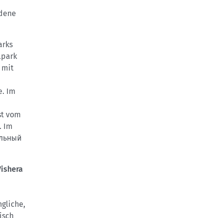
edene
arks
lpark
 mit
e. Im
st vom
. Im
́льный
Vishera
ngliche,
isch