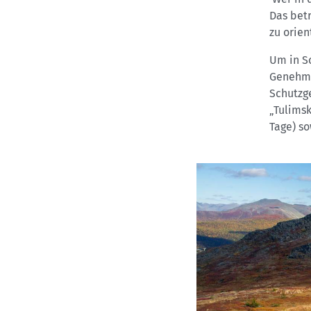
Das betr
zu orien
Um in S
Genehmi
Schutzge
„Tulimsk
Tage) so