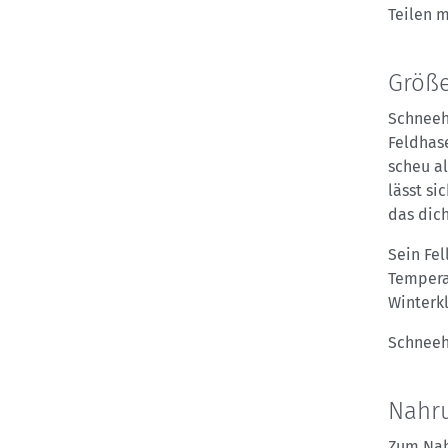
Teilen m
Größe
Schneeh
Feldhase
scheu al
lässt s
das dich
Sein Fel
Tempera
Winterk
Schneeh
Nahru
Zum Nah