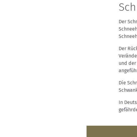
Sch
Der Schn
Schneeha
Schneeh
Der Rüc
Verände
und der 
angeführ
Die Sch
Schwank
In Deuts
gefährde