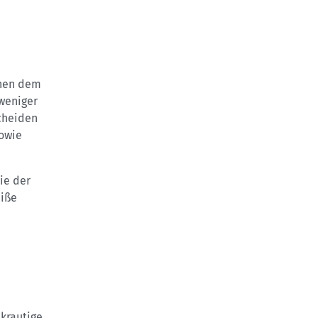
ehen dem
 weniger
scheiden
sowie
ie der
eiße
krautige