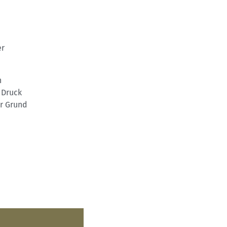
er
n
 Druck
er Grund