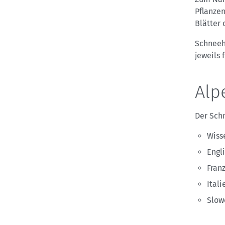
Pflanzen
Blätter
Schneeh
jeweils 
Alp
Der Sch
Wiss
Engl
Franz
Itali
Slow