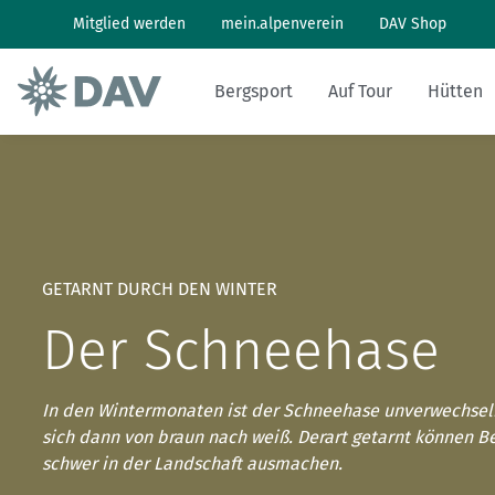
Mitglied werden
mein.alpenverein
DAV Shop
Bergsport
Auf Tour
Hütten
Wandern: So geht's
Wandern und Bergsteigen
Hüttenbesuch
Klimaschutz in den Alpen
Pflanzen und Tiere
Alpines Museum
Aktuelles Heft
Bergwetter
Klettern: So geht's
Skitouren
Arbeiten auf Hütten
Klimawandel in den Alpen
Naturschutz
Geschichte
Archiv
Bergbericht
GETARNT DURCH DEN WINTER
Klettersteig: So geht's
Tourenplanung
Geschichten von draußen
Lawinenlagebericht
Der Schneehase
Mountainbiken: So geht's
DAV Panorama App
Hüttensuche
In den Wintermonaten ist der Schneehase unverwechselba
Last-Minute-Hüttenbett
sich dann von braun nach weiß. Derart getarnt können Be
schwer in der Landschaft ausmachen.