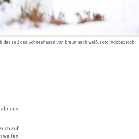
Skitouren: So geht's
Tourenplanung
Wandern und Bergsteigen
Wettkampfklettern
ch das Fell des Schneehasen von braun nach weiß.
Foto: AdobeStock
 alpinen
auch auf
in weiten