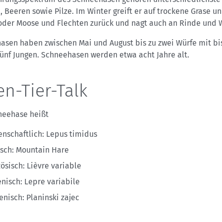
, Beeren sowie Pilze. Im Winter greift er auf trockene Grase u
 oder Moose und Flechten zurück und nagt auch an Rinde und 
asen haben zwischen Mai und August bis zu zwei Würfe mit bi
fünf Jungen. Schneehasen werden etwa acht Jahre alt.
en-Tier-Talk
neehase heißt
enschaftlich: Lepus timidus
isch: Mountain Hare
ösisch: Lièvre variable
enisch: Lepre variabile
enisch: Planinski zajec