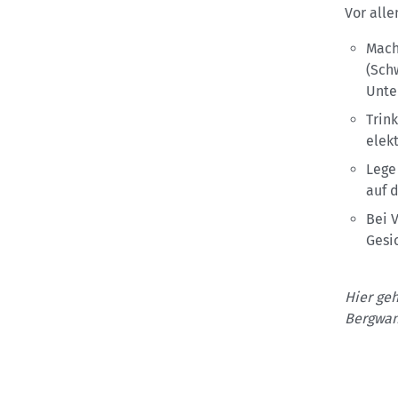
Vor alle
Mach
(Sch
Unte
Trin
elek
Lege
auf 
Bei 
Gesi
Hier ge
Bergwan