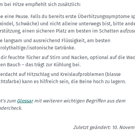
m bei Hitze empfiehlt sich zusätzlich:
e eine Pause. Falls du bereits erste Überhitzungssymptome s
windel, Schwäche) und nicht alleine unterwegs bist, bitte an
rstützung, einen sicheren Platz am besten im Schatten aufzu
ke langsam und ausreichend Flüssigkeit, am besten
trolythaltige/isotonische Getränke.
 dir feuchte Tücher auf Stirn und Nacken, optional auf die W
den Bauch – das trägt zur Kühlung bei.
Verdacht auf Hitzschlag und Kreislaufproblemen (blasse
chtsfarbe) kann es hilfreich sein, die Beine hoch zu lagern.
ht's zum
Glossar
mit weiteren wichtigen Begriffen aus dem
dercheck.
Zuletzt geändert: 10. Novem