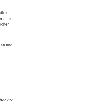
pürst
dere um
suchen.
aden und
ber 2023