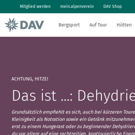
Mitglied werden
mein.alpenverein
DAV Shop
Bergsport
Auf Tour
Hütten
Wandern: So geht's
Wandern und Bergsteigen
Hüttenbesuch
Klimaschutz in den Alpen
Pflanzen und Tiere
Alpines Museum
Aktuelles Heft
Bergwetter
Klettern: So geht's
Skitouren
Arbeiten auf Hütten
Klimawandel in den Alpen
Naturschutz
Geschichte
Archiv
Bergbericht
ACHTUNG, HITZE!
Klettersteig: So geht's
Tourenplanung
Geschichten von draußen
Lawinenlagebericht
Das ist ...: Dehydr
Mountainbiken: So geht's
DAV Panorama App
Hüttensuche
Grundsätzlich empfiehlt es sich, auch bei kürzeren Tou
Last-Minute-Hüttenbett
Kleinigkeit als Notration sowie ein Getränk mitzunehmen
erst zu einem Hungerast oder zu beginnender Dehydrier
du vor allem auf eine rechtzeitige, kontinuierliche Ener