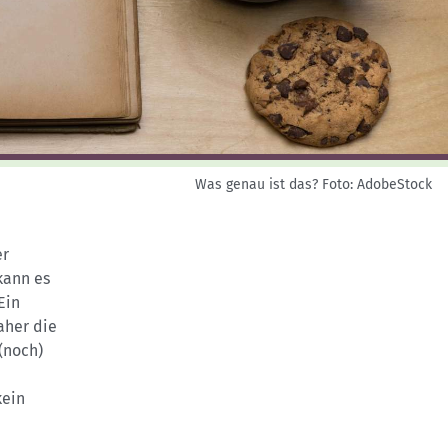
Skitouren: So geht's
Tourenplanung
Wandern und Bergsteigen
Wettkampfklettern
Was genau ist das?
Foto: AdobeStock
er
kann es
Ein
aher die
(noch)
kein