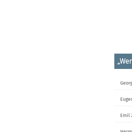
„Wer
Georg
Euge
Emil
Herm