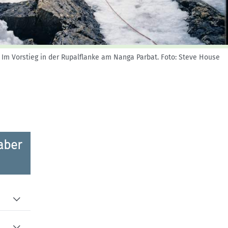
Skitouren: So geht's
Tourenplanung
Wandern und Bergsteigen
Wettkampfklettern
Im Vorstieg in der Rupalflanke am Nanga Parbat.
Foto: Steve House
aber