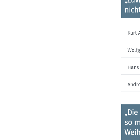
nicht
Kurt 
Wolfg
Hans
Andr
„Die
so m
Weih