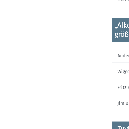
„Alk
größ
Ande
Wigge
Fritz
Jim B
„Zuv