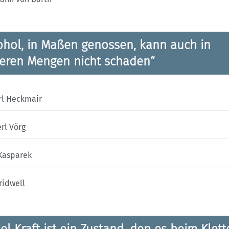
ohol, in Maßen genossen, kann auch in
eren Mengen nicht schaden“
rl Heckmair
rl Vörg
 Kasparek
ridwell
iel Kraft ist ein Zustand, den es beim Klett