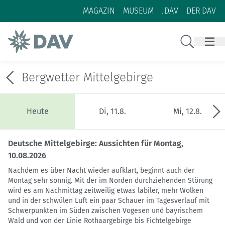
Zum Inhalt
Zur Footer-Navigation
MAGAZIN
MUSEUM
JDAV
DER DAV
Suche
Bergwetter Mittelgebirge
Heute
Di, 11.8.
Mi, 12.8.
Deutsche Mittelgebirge: Aussichten für Montag,
10.08.2026
Nachdem es über Nacht wieder aufklart, beginnt auch der
Montag sehr sonnig. Mit der im Norden durchziehenden Störung
wird es am Nachmittag zeitweilig etwas labiler, mehr Wolken
und in der schwülen Luft ein paar Schauer im Tagesverlauf mit
Schwerpunkten im Süden zwischen Vogesen und bayrischem
Wald und von der Linie Rothaargebirge bis Fichtelgebirge