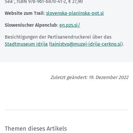
Sea“, ISBN 978-961-6870-41-2, € 27,90
Website zum Trail
:
slovenska-planinska-pot.si
Slowenischer Alpenclub
:
en.pzs.si/
Besichtigungen der Partisanendruckerei über das
Stadtmuseum Idrija
(
tajnistvo@muzej-idrija-cerkno.si
).
Zuletzt geändert: 19. Dezember 2022
Themen dieses Artikels