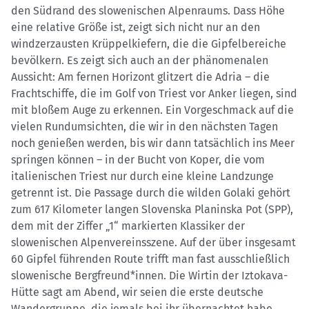
den Südrand des slowenischen Alpenraums. Dass Höhe
eine relative Größe ist, zeigt sich nicht nur an den
windzerzausten Krüppelkiefern, die die Gipfelbereiche
bevölkern. Es zeigt sich auch an der phänomenalen
Aussicht: Am fernen Horizont glitzert die Adria – die
Frachtschiffe, die im Golf von Triest vor Anker liegen, sind
mit bloßem Auge zu erkennen. Ein Vorgeschmack auf die
vielen Rundumsichten, die wir in den nächsten Tagen
noch genießen werden, bis wir dann tatsächlich ins Meer
springen können – in der Bucht von Koper, die vom
italienischen Triest nur durch eine kleine Landzunge
getrennt ist. Die Passage durch die wilden Golaki gehört
zum 617 Kilometer langen Slovenska Planinska Pot (SPP),
dem mit der Ziffer „1“ markierten Klassiker der
slowenischen Alpenvereinsszene. Auf der über insgesamt
60 Gipfel führenden Route trifft man fast ausschließlich
slowenische Bergfreund*innen. Die Wirtin der Iztokava-
Hütte sagt am Abend, wir seien die erste deutsche
Wandergruppe, die jemals bei ihr übernachtet habe.