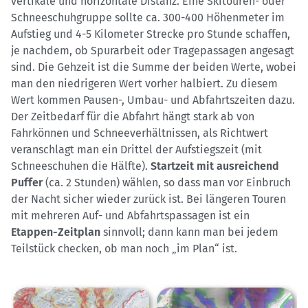
vertikale und horizontale Distanz. Eine Skitouren- oder
Schneeschuhgruppe sollte ca. 300-400 Höhenmeter im
Aufstieg und 4-5 Kilometer Strecke pro Stunde schaffen,
je nachdem, ob Spurarbeit oder Tragepassagen angesagt
sind. Die Gehzeit ist die Summe der beiden Werte, wobei
man den niedrigeren Wert vorher halbiert. Zu diesem
Wert kommen Pausen-, Umbau- und Abfahrtszeiten dazu.
Der Zeitbedarf für die Abfahrt hängt stark ab von
Fahrkönnen und Schneeverhältnissen, als Richtwert
veranschlagt man ein Drittel der Aufstiegszeit (mit
Schneeschuhen die Hälfte).
Startzeit mit ausreichend
Puffer
(ca. 2 Stunden) wählen, so dass man vor Einbruch
der Nacht sicher wieder zurück ist. Bei längeren Touren
mit mehreren Auf- und Abfahrtspassagen ist ein
Etappen-Zeitplan
sinnvoll; dann kann man bei jedem
Teilstück checken, ob man noch „im Plan“ ist.