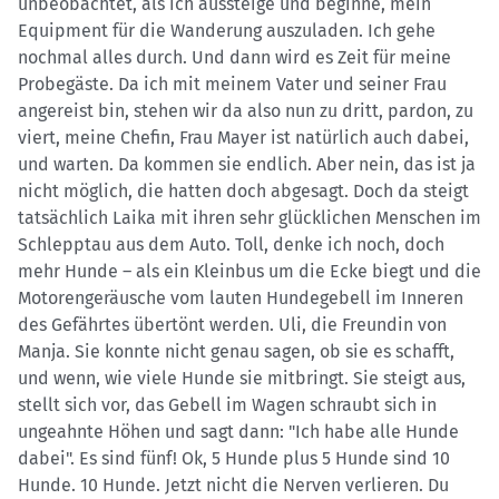
unbeobachtet, als ich aussteige und beginne, mein
Equipment für die Wanderung auszuladen. Ich gehe
nochmal alles durch. Und dann wird es Zeit für meine
Probegäste. Da ich mit meinem Vater und seiner Frau
angereist bin, stehen wir da also nun zu dritt, pardon, zu
viert, meine Chefin, Frau Mayer ist natürlich auch dabei,
und warten. Da kommen sie endlich. Aber nein, das ist ja
nicht möglich, die hatten doch abgesagt. Doch da steigt
tatsächlich Laika mit ihren sehr glücklichen Menschen im
Schlepptau aus dem Auto. Toll, denke ich noch, doch
mehr Hunde – als ein Kleinbus um die Ecke biegt und die
Motorengeräusche vom lauten Hundegebell im Inneren
des Gefährtes übertönt werden. Uli, die Freundin von
Manja. Sie konnte nicht genau sagen, ob sie es schafft,
und wenn, wie viele Hunde sie mitbringt. Sie steigt aus,
stellt sich vor, das Gebell im Wagen schraubt sich in
ungeahnte Höhen und sagt dann: "Ich habe alle Hunde
dabei". Es sind fünf! Ok, 5 Hunde plus 5 Hunde sind 10
Hunde. 10 Hunde. Jetzt nicht die Nerven verlieren. Du