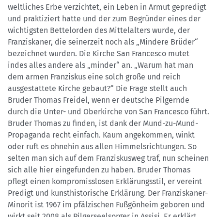
weltliches Erbe verzichtet, ein Leben in Armut gepredigt
und praktiziert hatte und der zum Begründer eines der
wichtigsten Bettelorden des Mittelalters wurde, der
Franziskaner, die seinerzeit noch als „Mindere Brüder“
bezeichnet wurden. Die Kirche San Francesco mutet
indes alles andere als „minder“ an. „Warum hat man
dem armen Franziskus eine solch große und reich
ausgestattete Kirche gebaut?“ Die Frage stellt auch
Bruder Thomas Freidel, wenn er deutsche Pilgernde
durch die Unter- und Oberkirche von San Francesco führt.
Bruder Thomas zu finden, ist dank der Mund-zu-Mund-
Propaganda recht einfach. Kaum angekommen, winkt
oder ruft es ohnehin aus allen Himmelsrichtungen. So
selten man sich auf dem Franziskusweg traf, nun scheinen
sich alle hier eingefunden zu haben. Bruder Thomas
pflegt einen kompromisslosen Erklärungsstil, er vereint
Predigt und kunsthistorische Erklärung. Der Franziskaner-
Minorit ist 1967 im pfälzischen Fußgönheim geboren und
wirkt seit 2008 als Pilgerseelsorger in Assisi. Er erklärt