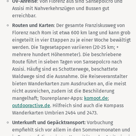
ÖV-Anreise
: Von Florenz aus sind Sansepolcro und
Assisi mit Nahverkehrszügen und Bussen gut
erreichbar.
Routen und Karten
: Der gesamte Franziskusweg von
Florenz nach Rom ist etwa 600 km lang und kann grob
eingeteilt in vier Etappen zu je einer Woche bewältigt
werden. Die Tagesetappen variieren (20-25 km; +
mehrere hundert Höhenmeter). Die beschriebene
Route führt in sieben Tagen von Sansepolcro nach
Assisi. Häufig sind es Schotterwege, beschattete
Waldwege sind die Ausnahme. Die Reiseveranstalter
bieten Wanderkarten zum Ausdrucken an, die meist
nicht ausreichen, zudem ist die Beschilderung
mangelhaft; Tourenplaner-Apps:
komoot.de
;
outdooractive.de
. Hilfreich sind auch die Kompass
Wanderkarten Umbrien 2464 und 2473.
Unterkunft und Gepäcktransport:
Vorbuchung
empfiehlt sich vor allem in den Sommermonaten und