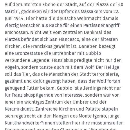
Auf der untersten Ebene der Stadt, auf der Piazza dei 40
Martiri, gedenken wir der Opfer des Massakers vom 22.
Juni 1944. Hier hatte die deutsche Wehrmacht damals
vierzig Menschen als Rache für einen Partisanenangriff
erschossen. Nicht weit vom zentralen Denkmal des
Platzes befindet sich San Francesco, eine der ältesten
Kirchen, die Franziskus geweiht ist. Daneben bezeugt
eine Bronzestatue die untrennbar mit Gubbio
verbundene Legende: Franziskus predigte nicht nur den
Vögeln, sondern tanzte auch mit dem Wolf. Der Heilige
soll das Tier, das die Menschen der Stadt terrorisierte,
gezähmt und dafür gesorgt haben, dass der Wolf fortan
genügend Futter bekam. Gubbio ist allerdings nicht nur
für Franziskuspilgernde von Interesse, sondern war von
jeher ein wichtiges Zentrum der Umbrer und der
Keramikkunst. Zahlreiche Kirchen und Paläste stapeln
sich regelrecht an den Hängen des Monte Igenio, junge
Kunsthandwerker*innen stellen hier ihre museumsreifen
Keramiken mit exquisiten Glasuren aus. Wer über die