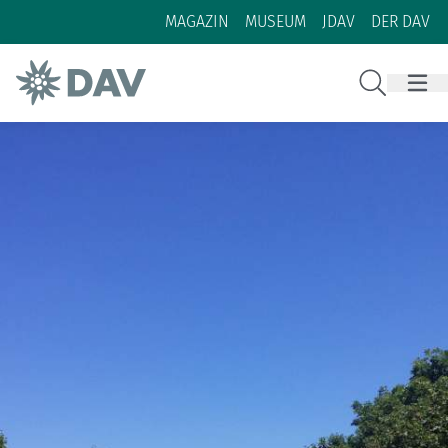
Zum Inhalt
Zur Footer-Navigation
MAGAZIN
MUSEUM
JDAV
DER DAV
Suche