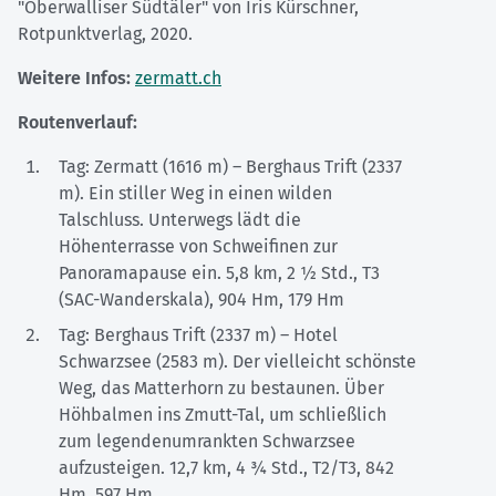
"Oberwalliser Südtäler" von Iris Kürschner,
Rotpunktverlag, 2020.
Weitere Infos:
zermatt.ch
Routenverlauf:
Tag: Zermatt (1616 m) – Berghaus Trift (2337
m). Ein stiller Weg in einen wilden
Talschluss. Unterwegs lädt die
Höhenterrasse von Schweifinen zur
Panoramapause ein. 5,8 km, 2 ½ Std., T3
(SAC-Wanderskala), 904 Hm, 179 Hm
Tag: Berghaus Trift (2337 m) – Hotel
Schwarzsee (2583 m). Der vielleicht schönste
Weg, das Matterhorn zu bestaunen. Über
Höhbalmen ins Zmutt-Tal, um schließlich
zum legendenumrankten Schwarzsee
aufzusteigen. 12,7 km, 4 ¾ Std., T2/T3, 842
Hm, 597 Hm