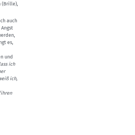
(Brille),
ich auch
 Angst
 werden,
ngt es,
en und
dass ich
her
eiß ich,
/ihren
e