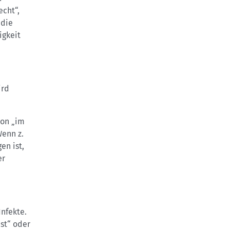
echt“,
 die
igkeit
ird
ion „im
Wenn z.
en ist,
er
nfekte.
ast“ oder