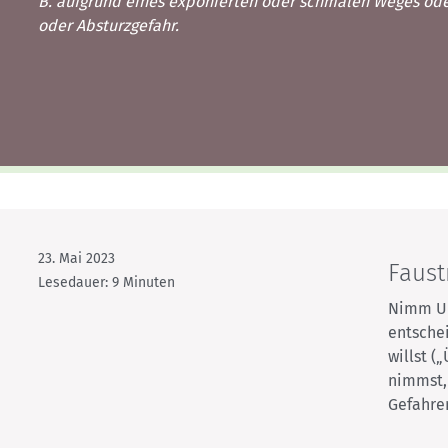
Kletterhallensuche
B. aufgrund eines exponierten oder schmalen Weges od
oder Absturzgefahr.
23. Mai 2023
Faust
Lesedauer: 9 Minuten
Nimm Unw
entsche
willst (
nimmst, 
Gefahren