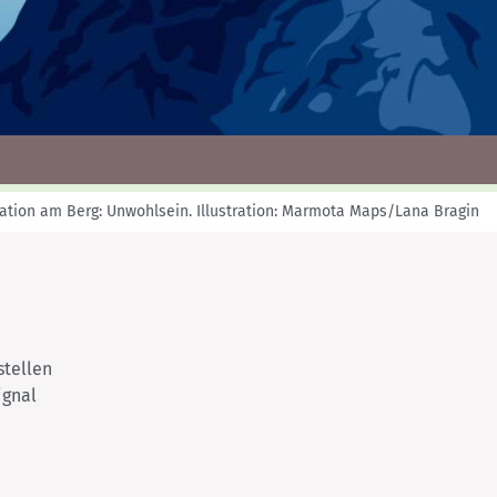
Skitouren: So geht's
Tourenplanung
Wandern und Bergsteigen
Wettkampfklettern
ation am Berg: Unwohlsein.
Illustration: Marmota Maps/Lana Bragin
stellen
ignal