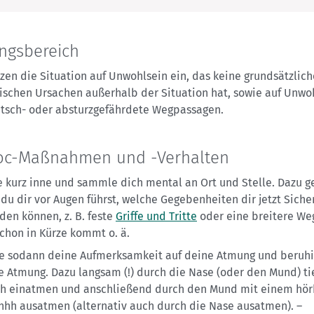
ngsbereich
zen die Situation auf Unwohlsein ein, das keine grundsätzlic
ischen Ursachen außerhalb der Situation hat, sowie auf Unwo
utsch- oder absturzgefährdete Wegpassagen.
oc-Maßnahmen und -Verhalten
e kurz inne und sammle dich mental an Ort und Stelle. Dazu g
 du dir vor Augen führst, welche Gegebenheiten dir jetzt Siche
den können, z. B. feste
Griffe und Tritte
oder eine breitere Weg
schon in Kürze kommt o. ä.
e sodann deine Aufmerksamkeit auf deine Atmung und beruh
e Atmung. Dazu langsam (!) durch die Nase (oder den Mund) ti
h einatmen und anschließend durch den Mund mit einem hö
hhhh ausatmen (alternativ auch durch die Nase ausatmen). –