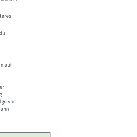
teres
 du
en auf
er
g
lge vor
dann