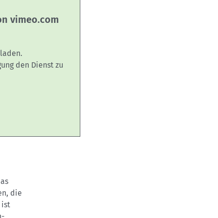
von vimeo.com
laden.
gung den Dienst zu
das
en, die
ist
h-