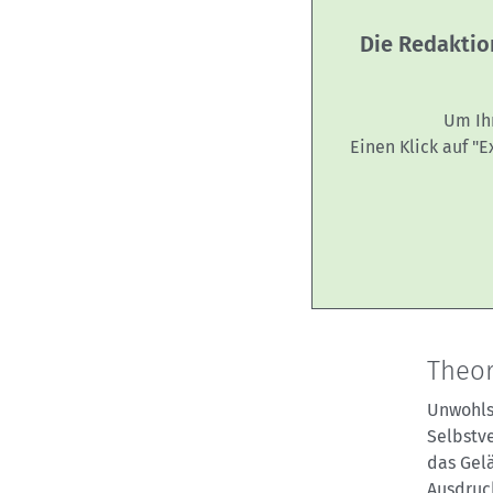
Die Redaktio
Um Ih
Einen Klick auf "
Theor
Unwohls
Selbstve
das Gel
Ausdruc