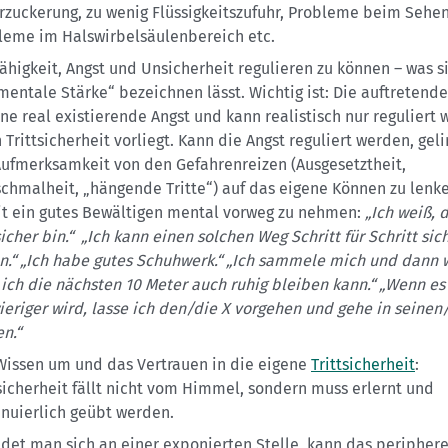
rzuckerung, zu wenig Flüssigkeitszufuhr, Probleme beim Sehen 
leme im Halswirbelsäulenbereich etc.
Fähigkeit, Angst und Unsicherheit regulieren zu können – was s
„mentale Stärke“ bezeichnen lässt. Wichtig ist: Die auftretende
ine real existierende Angst und kann realistisch nur reguliert
Trittsicherheit vorliegt. Kann die Angst reguliert werden, geli
Aufmerksamkeit von den Gefahrenreizen (Ausgesetztheit,
chmalheit, „hängende Tritte“) auf das eigene Können zu lenk
t ein gutes Bewältigen mental vorweg zu nehmen:
„Ich weiß, 
sicher bin.“ „Ich kann einen solchen Weg Schritt für Schritt sic
n.“ „Ich habe gutes Schuhwerk.“ „Ich sammele mich und dann w
 ich die nächsten 10 Meter auch ruhig bleiben kann.“ „Wenn es
ieriger wird, lasse ich den/die X vorgehen und gehe in seinen
en.“
Wissen um und das Vertrauen in die eigene
Trittsicherheit
:
tsicherheit fällt nicht vom Himmel, sondern muss erlernt und
inuierlich geübt werden.
ndet man sich an einer exponierten Stelle, kann das peripher