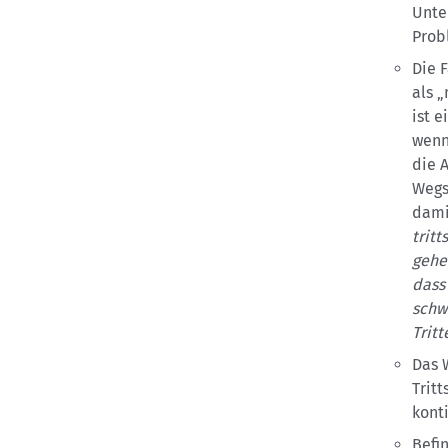
Unte
Prob
Die 
als 
ist e
wenn 
die 
Wegs
dami
tritt
gehe
dass
schw
Tritt
Das 
Trit
kont
Befi