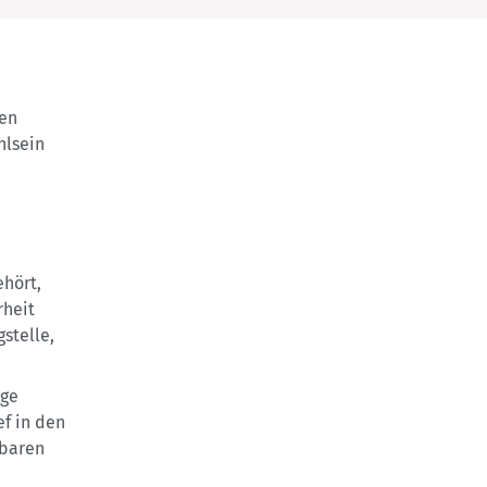
hen
hlsein
ehört,
rheit
stelle,
ige
ef in den
rbaren