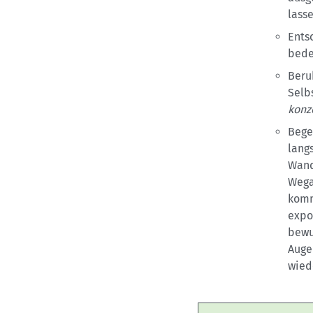
lasse
Ents
bede
Beru
Selb
konze
Bege
lang
Wand
Wega
komm
expo
bewu
Auge
wied