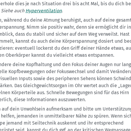
erhole dies je nach Situation drei bis acht Mal, bis du dich be
.
Siehe auch
Hyperventilation
.
e, während du deine Atmung beruhigst, auch auf deine gesam
erspannung. Nimm sie positiv wahr, denn sie ermöglicht dir i
nblick, dass du stabil und sicher auf dem Weg verweilst. Hast
mmelt, kannst du auch deine Körperspannung dosiert und be
zieren: eventuell lockerst du den Griff deiner Hände etwas, a
en Oberkörper kannst du vielleicht etwas entspannen.
ndere deine Kopfhaltung und den Fokus deiner Augen nur lan
elle Kopfbewegungen oder Fokuswechsel und damit Veränder
visuellen Inputs sowie des peripheren Sehens können Schwind
tärken. Das Gleichgewichtsorgan im Ohr wertet auch die „Lage
elnen Körperteile aus. Schnelle Bewegungen sind für das Hirn
erlich, diese Informationen auszuwerten.
 auf dein Unwohlsein aufmerksam und bitte um Unterstützung
 helfen, jemanden in unmittelbarer Nähe zu spüren. Wenn sich
pe jemand mit Seiltechnik auskennt und ihr entsprechend
erüstet seid, kannst du dich ggf. an der kritischen Wegpassage