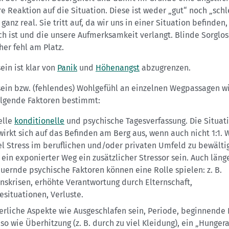
e Reaktion auf die Situation. Diese ist weder „gut“ noch „schl
ganz real. Sie tritt auf, da wir uns in einer Situation befinden,
ch ist und die unsere Aufmerksamkeit verlangt. Blinde Sorglos
er fehl am Platz.
in ist klar von
Panik
und
Höhenangst
abzugrenzen.
ein bzw. (fehlendes) Wohlgefühl an einzelnen Wegpassagen w
olgende Faktoren bestimmt:
elle
konditionelle
und psychische Tagesverfassung. Die Situat
wirkt sich auf das Befinden am Berg aus, wenn auch nicht 1:1. 
iel Stress im beruflichen und/oder privaten Umfeld zu bewältig
 ein exponierter Weg ein zusätzlicher Stressor sein. Auch läng
uernde psychische Faktoren können eine Rolle spielen: z. B.
nskrisen, erhöhte Verantwortung durch Elternschaft,
esituationen, Verluste.
erliche Aspekte wie Ausgeschlafen sein, Periode, beginnende I
so wie Überhitzung (z. B. durch zu viel Kleidung), ein „Hunger