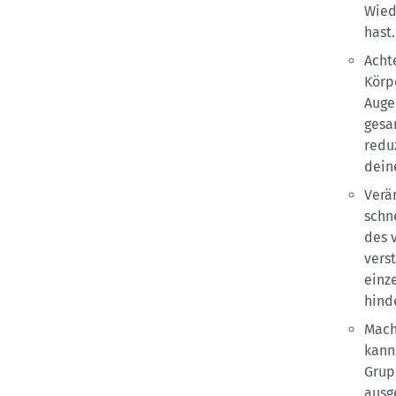
Wied
hast
Acht
Körp
Auge
gesa
redu
dein
Verä
schn
des 
vers
einz
hind
Mach
kann
Grup
ausg