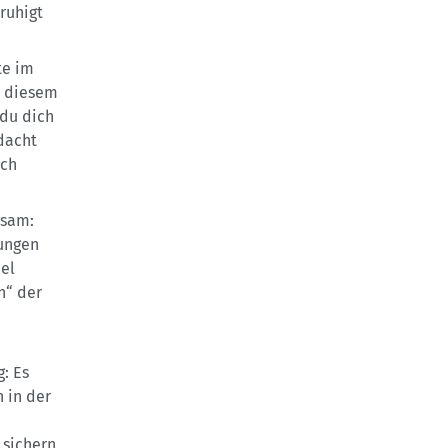
ruhigt
te im
n diesem
 du dich
dacht
uch
gsam:
ungen
el
n“ der
: Es
 in der
 sichern