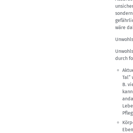
unsicher
sondern 
gefährli
wäre dah
Unwohlse
Unwohls
durch f
Aktu
Tal“ 
B. v
kann
anda
Lebe
Pfleg
Körp
Eben