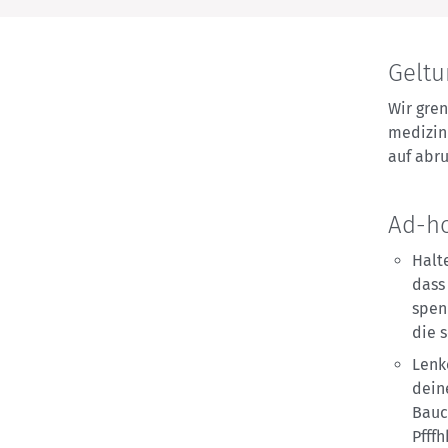
Geltu
Wir gren
medizin
auf abr
Ad-h
Halt
dass
spen
die 
Lenk
dein
Bauc
Pfff