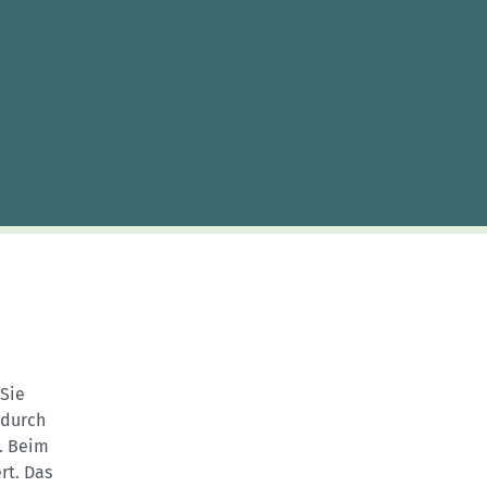
Skitouren: So geht's
Tourenplanung
Wandern und Bergsteigen
Wettkampfklettern
Sie
adurch
d. Beim
rt. Das