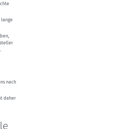
ichte
 lange
eben,
teller
.
ens nach
st daher
le