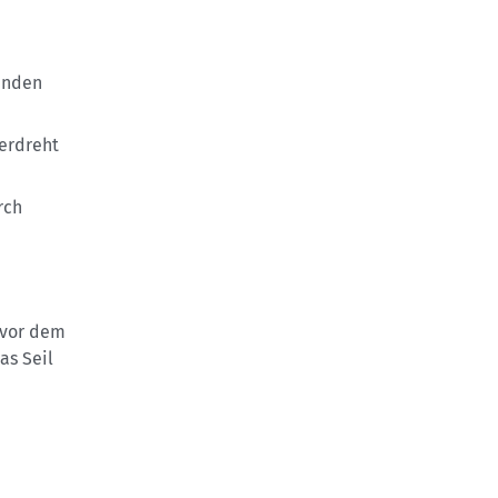
zenden
erdreht
rch
 vor dem
as Seil