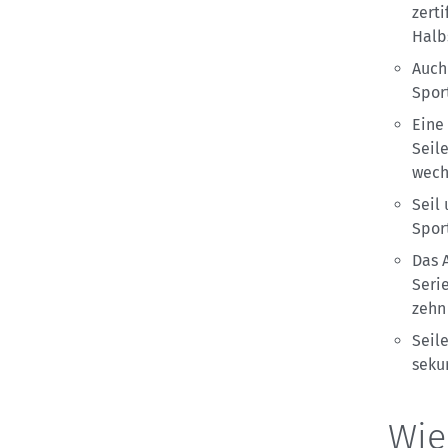
zerti
Halb
Auch
Spor
Eine
Seil
wech
Seil
Spor
Das 
Seri
zehn
Seil
seku
Wie