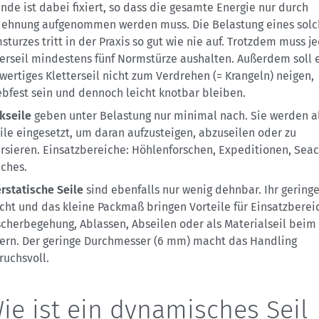
ende ist dabei fixiert, so dass die gesamte Energie nur durch
dehnung aufgenommen werden muss. Die Belastung eines sol
turzes tritt in der Praxis so gut wie nie auf. Trotzdem muss j
terseil mindestens fünf Normstürze aushalten. Außerdem soll 
wertiges Kletterseil nicht zum Verdrehen (= Krangeln) neigen,
ebfest sein und dennoch leicht knotbar bleiben.
ikseile
geben unter Belastung nur minimal nach. Sie werden a
eile eingesetzt, um daran aufzusteigen, abzuseilen oder zu
ersieren. Einsatzbereiche: Höhlenforschen, Expeditionen, Seac
iches.
rstatische Seile
sind ebenfalls nur wenig dehnbar. Ihr gering
cht und das kleine Packmaß bringen Vorteile für Einsatzberei
scherbegehung, Ablassen, Abseilen oder als Materialseil beim
tern. Der geringe Durchmesser (6 mm) macht das Handling
ruchsvoll.
Wie ist ein dynamisches Seil