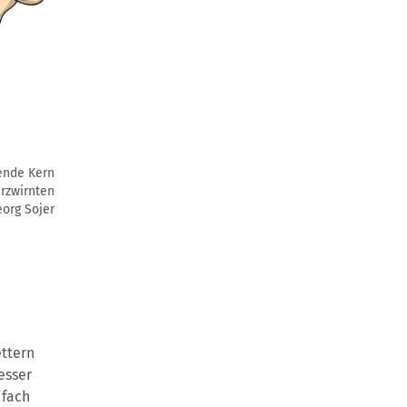
gende Kern
rzwirnten
eorg Sojer
ttern
esser
ifach