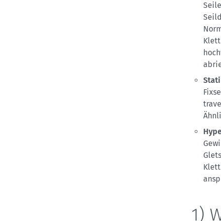
Seil
Seil
Norms
Klet
hoch
abri
Stat
Fixs
trav
Ähnl
Hype
Gewi
Glet
Klet
ansp
1) 