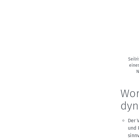
Seilr
eine
N
Wor
dyn
Der 
und 
sinn