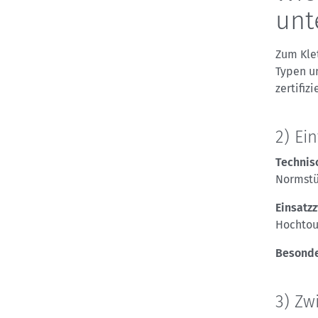
unt
Zum Klet
Typen un
zertifiz
2) Ei
Technis
Normstü
Einsatz
Hochtou
Besonde
3) Zwi