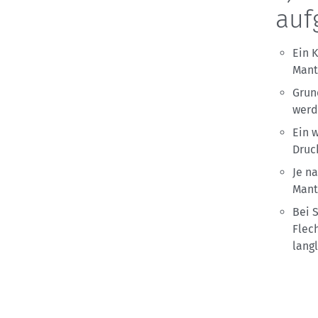
auf
Ein 
Mant
Grun
werd
Ein 
Druck
Je n
Mant
Bei 
Flec
lang