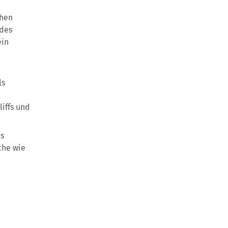
chen
edes
ein
ls
liffs und
es
che wie