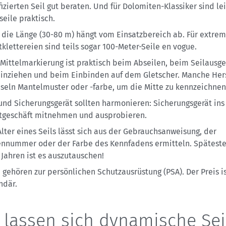
fizierten Seil gut beraten. Und für Dolomiten-Klassiker sind le
seile praktisch.
 die Länge (30-80 m) hängt vom Einsatzbereich ab. Für extrem
tklettereien sind teils sogar 100-Meter-Seile en vogue.
 Mittelmarkierung ist praktisch beim Abseilen, beim Seilausg
einziehen und beim Einbinden auf dem Gletscher. Manche Hers
seln Mantelmuster oder -farbe, um die Mitte zu kennzeichnen
 und Sicherungsgerät sollten harmonieren: Sicherungsgerät ins
tgeschäft mitnehmen und ausprobieren.
Alter eines Seils lässt sich aus der Gebrauchsanweisung, der
ennummer oder der Farbe des Kennfadens ermitteln. Spätest
 Jahren ist es auszutauschen!
e gehören zur persönlichen Schutzausrüstung (PSA). Der Preis i
ndär.
 lassen sich dynamische Sei