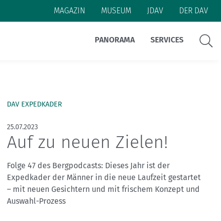
MAGAZIN
MUSEUM
JDAV
DER DAV
Suche
PANORAMA
SERVICES
Themen:
Themen:
Themen:
Themen:
Themen:
Themen:
DAV EXPEDKADER
Alpine Klassiker
Alpenüberquerung
Essen und Trinken
Anreise
Nachhaltigkeit
Alpinismus
Naturschutz
Berge digital
Wetter
Ausrüstung
Hüttenrezepte
Alpine Klassiker
#machseinfach
Bergwissen
Bergpodcast
25.07.2023
BergwanderCheck
Ausrüstung
Mehrtagestour
#natürlichauftour
Bücher & Führer
Berge digital
Ehrenamt
#natürlichbiken
Ein Leben lang aktiv
Karten
Menschen
Auf zu neuen Zielen!
Expeditionskader
Kleidung
#natürlichklettern
Inklusion
Mittelgebirge
Inklusion
Menschen
Radtour
Folge 47 des Bergpodcasts: Dieses Jahr ist der
Kletterhallen
Sicher am Berg
Rückrufe & Warnhinweise
Reise
Weitwandern
Expedkader der Männer in die neue Laufzeit gestartet
– mit neuen Gesichtern und mit frischem Konzept und
Sicherheitsforschung
Wege
Wetter
Skimo
Auswahl-Prozess