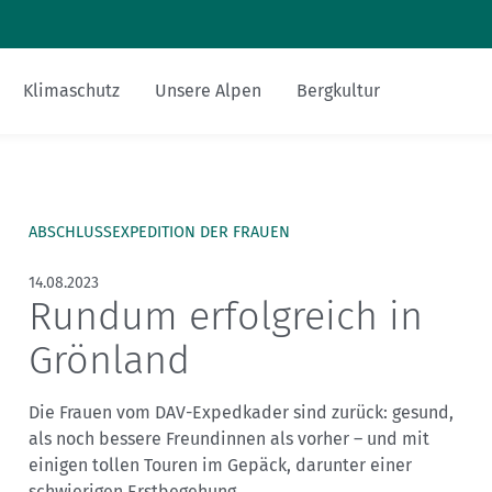
Zum Inhalt
Zur Footer-Navigation
Klimaschutz
Unsere Alpen
Bergkultur
Sicher am Berg
Touren-Tipps
Hüttentipp
Nachhaltigkeit
Bergsteigerdörfer
Miteinander
Gesucht-Gefunden
alpenvereinaktiv.com
ABSCHLUSSEXPEDITION DER FRAUEN
Ausrüstung
Mehrtagestour
Essen und Trinken
FAQs
DAV-Felsinfo
14.08.2023
Rundum erfolgreich in
Bergsport mit Kindern
Anreise
Mediadaten
Notruf
Grönland
Fitness und Gesundheit
Krisenintervention
Die Frauen vom DAV-Expedkader sind zurück: gesund,
Versicherungen
als noch bessere Freundinnen als vorher – und mit
einigen tollen Touren im Gepäck, darunter einer
schwierigen Erstbegehung.