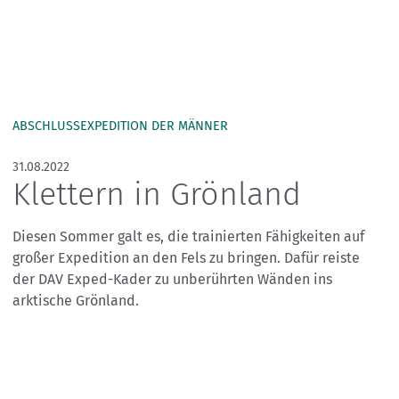
Skitouren: So geht's
Tourenplanung
Wandern und Bergsteigen
Wettkampfklettern
ABSCHLUSSEXPEDITION DER MÄNNER
31.08.2022
Klettern in Grönland
Diesen Sommer galt es, die trainierten Fähigkeiten auf
großer Expedition an den Fels zu bringen. Dafür reiste
der DAV Exped-Kader zu unberührten Wänden ins
arktische Grönland.