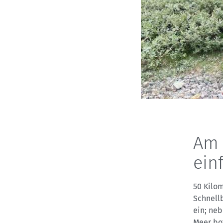
Am 
ein
50 Kilo
Schnellb
ein; ne
Meer bot