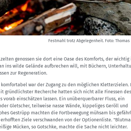
Festmahl trotz Abgelegenheit.
Foto: Thomas
lzelten genossen sie dort eine Oase des Komforts, der wichtig i
n ins wilde Gelände aufbrechen will, mit Büchern, Unterhalt
ssen zur Regeneration.
 komfortabel war der Zugang zu den möglichen Kletterzielen.
it gründlichster Recherche hatten sich nicht alle Finessen de
 vorab einschätzen lassen. Ein unüberquerbarer Fluss, ein
nder Gletscher, teilweise nasse Wände, kippeliges Geröll und
hes Gestrüpp machten die Fortbewegung mühsam bis gefährl
erhofften Ziele verschwanden von der Optionenliste. "Blutma
eißige Mücken, so Gotschke, machte die Sache nicht leichter.