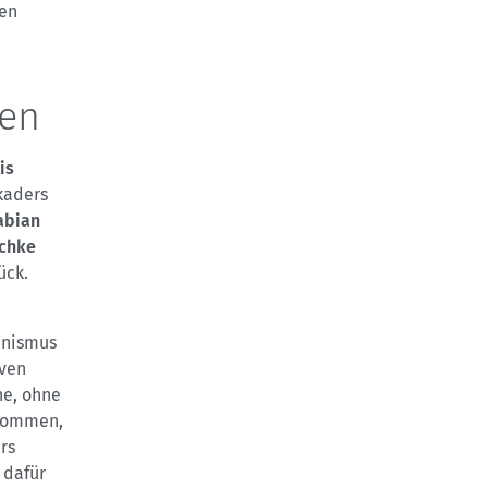
len
den
is
kaders
abian
schke
ück.
inismus
iven
ne, ohne
ukommen,
rs
 dafür