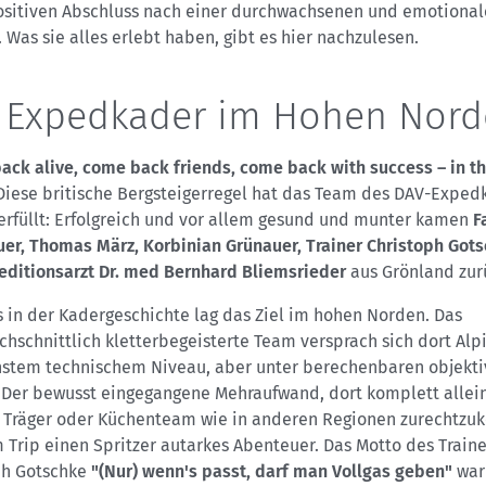
ositiven Abschluss nach einer durchwachsenen und emotiona
. Was sie alles erlebt haben, gibt es hier nachzulesen.
 Expedkader im Hohen Nor
ack alive, come back friends, come back with success – in th
 Diese britische Bergsteigerregel hat das Team des DAV-Exped
 erfüllt: Erfolgreich und vor allem gesund und munter kamen
F
er, Thomas März, Korbinian Grünauer, Trainer Christoph Got
editionsarzt Dr. med Bernhard Bliemsrieder
aus Grönland zur
 in der Kadergeschichte lag das Ziel im hohen Norden. Das
hschnittlich kletterbegeisterte Team versprach sich dort Alp
hstem technischem Niveau, aber unter berechenbaren objekt
. Der bewusst eingegangene Mehraufwand, dort komplett allei
, Träger oder Küchenteam wie in anderen Regionen zurechtz
Trip einen Spritzer autarkes Abenteuer. Das Motto des Traine
ph Gotschke
"(Nur) wenn's passt, darf man Vollgas geben"
war