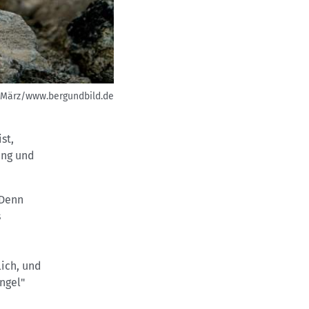
 März/www.bergundbild.de
st,
ung und
 Denn
s
ich, und
ngel"