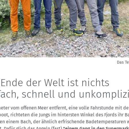
Das T
Ende der Welt ist nichts
fach, schnell und unkomplizi
meter vom offenen Meer entfernt, eine volle Fahrstunde mit d
oot, richteten die Jungs im hintersten Winkel des Fjords ihr B
ben einem Bach, der ähnlich erfrischende Badetemperaturen 
. Dafür glich das Angeln (fast)
"einem Gang in den Supermark