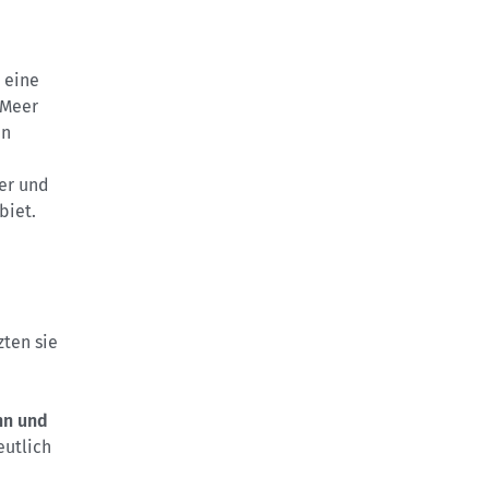
h eine
 Meer
en
er und
biet.
zten sie
nn und
utlich