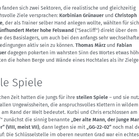
fanden sich zwei Sektoren, die realistische und gleichzeitig
hsvolle Ziele versprachen:
Korbinian Grünauer
und
Christoph
e
, der als Trainer selber Hand anlegen wollte, wählten für sic
ünfhundert Meter hohe Felswand
("Seacliff") direkt über dem
e des Basislagers, um auch bei den anfangs sehr wechselhaft
edingungen aktiv sein zu können.
Thomas März
und
Fabian
uer
dagegen pokerten im wahrsten Sinn des Wortes etwas höh
ten die hohen Berge und Wände eines Hochtales als ihr Zielge
ile Spiele
hen Zeit hatten die Jungs für ihre
steilen Spiele
– und sie nut
 allen Ungewissheiten, die anspruchsvolles Klettern in wildem
 am Rand der Welt bedeutet. Kurbi und Chris erschlossen am
f" zunächst die sinnig benannte
„Der alte Mann, der junge Ma
“ (VIII, meist VII)
, dann legten sie mit
„GG-22-02“
noch mal de
uf: Die Schlüsselstelle im oberen neunten Grad war ein echtes