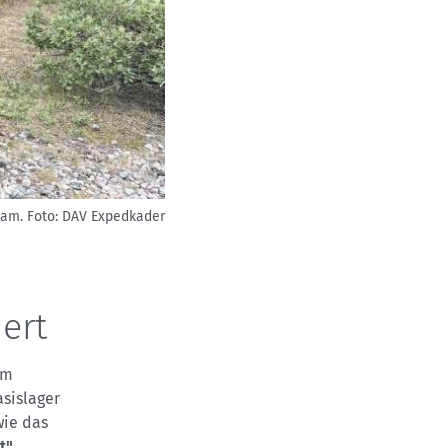
eam.
Foto: DAV Expedkader
ert
em
asislager
wie das
t"
.