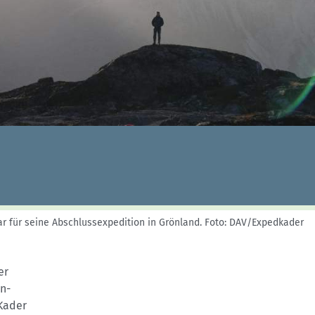
Skitouren: So geht's
Tourenplanung
Wandern und Bergsteigen
Wettkampfklettern
r für seine Abschlussexpedition in Grönland.
Foto: DAV/Expedkader
er
n-
 Kader