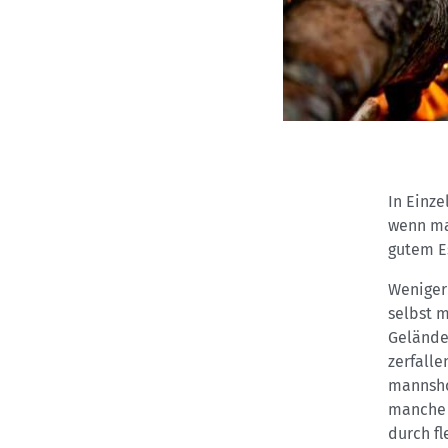
In Einze
wenn ma
gutem E
Weniger
selbst m
Geländes
zerfalle
mannsho
manche 
durch fl