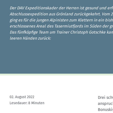
Kletterhallensuche
Der DAV Expeditionskader der Herren ist gesund und erf
Abschlussexpedition aus Grönland zurückgekehrt. Vom 29.
ging es für die jungen Alpinisten zum Klettern in ein bi
erschlossenes Areal des Tasermiutfjords im Süden der gr
Das fünfköpfige Team um Trainer Christoph Gotschke ka
leeren Händen zurück:
02. August 2022
Drei sc
Lesedauer: 8 Minuten
anspruc
Bonuskis