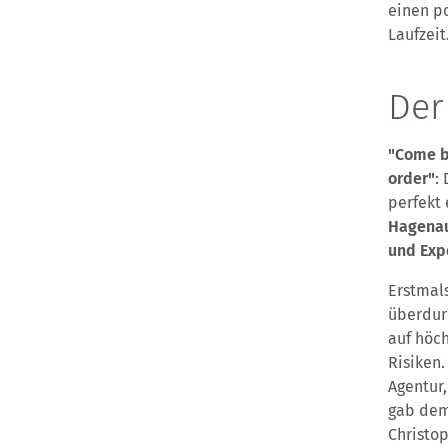
einen p
Laufzeit
Der
"Come b
order"
:
perfekt
Hagenau
und Exp
Erstmals
überdurc
auf höc
Risiken
Agentur
gab dem 
Christo