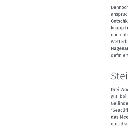
Dennoch 
anspruc
Gotschk
knapp
f
und nah
Wetterb
Hagena
definier
Ste
Drei Woc
gut, bei
Gelände
"Seaclif
das Meer
eins dra