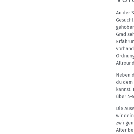
An der S
Gesucht 
gehobene
Grad seh
Erfahru
vorhande
Ordnung,
Allroun
Neben d
du dem 
kannst. 
über 4-
Die Aus
wir dein
zwingend
Alter be