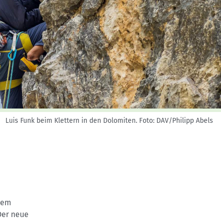
Skitouren: So geht's
Tourenplanung
Wandern und Bergsteigen
Wettkampfklettern
Luis Funk beim Klettern in den Dolomiten.
Foto: DAV/Philipp Abels
inem
Der neue