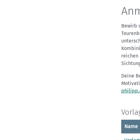
An
Bewirb 
Tourenbe
untersch
Kombini
reichen 
Sichtung
Deine B
Motivat
philipp
Vorla
Name