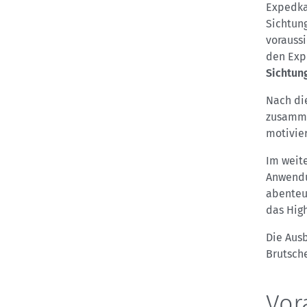
Expedka
Sichtung
voraussi
den Exp
Sichtun
Nach di
zusamme
motivier
Im weite
Anwendu
abenteu
das High
Die Aus
Brutsche
Vor