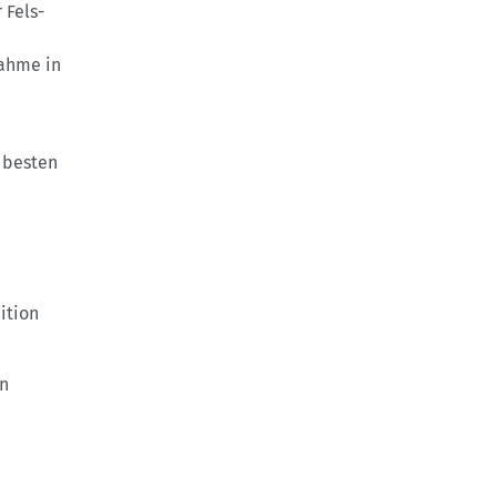
 Fels-
nahme in
 besten
ition
an