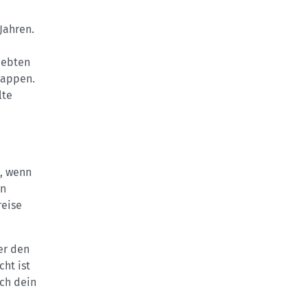
Jahren.
iebten
klappen.
lte
, wenn
en
reise
er den
ht ist
ich dein