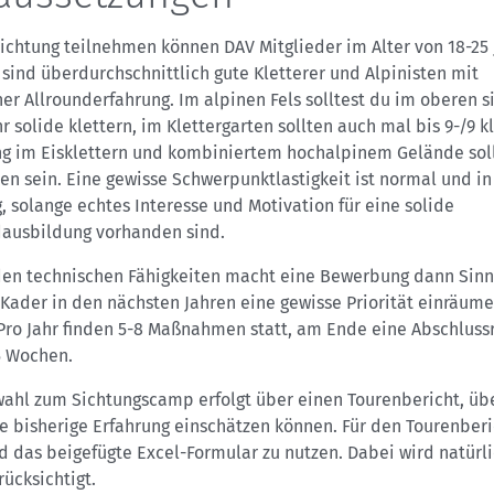
ichtung teilnehmen können DAV Mitglieder im Alter von 18-25 
sind überdurchschnittlich gute Kletterer und Alpinisten mit
r Allrounderfahrung. Im alpinen Fels solltest du im oberen s
r solide klettern, im Klettergarten sollten auch mal bis 9-/9 
ng im Eisklettern und kombiniertem hochalpinem Gelände sol
n sein. Eine gewisse Schwerpunktlastigkeit ist normal und in
 solange echtes Interesse und Motivation für eine solide
dausbildung vorhanden sind.
en technischen Fähigkeiten macht eine Bewerbung dann Sinn
Kader in den nächsten Jahren eine gewisse Priorität einräum
Pro Jahr finden 5-8 Maßnahmen statt, am Ende eine Abschluss
5 Wochen.
wahl zum Sichtungscamp erfolgt über einen Tourenbericht, üb
e bisherige Erfahrung einschätzen können. Für den Tourenberic
 das beigefügte Excel-Formular zu nutzen. Dabei wird natürl
rücksichtigt.