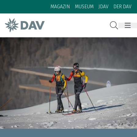
Zum Inhalt
Zur Footer-Navigation
MAGAZIN
MUSEUM
JDAV
DER DAV
Suche