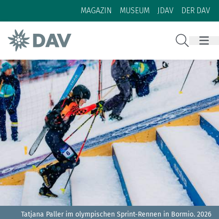
Zum Inhalt
Zur Footer-Navigation
MAGAZIN
MUSEUM
JDAV
DER DAV
Suche
Tatjana Paller im olympischen Sprint-Rennen in Bormio.
2026