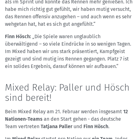
als im Sprint und konnte das Rennen mehr genießen. Ich
habe mich richtig gut gefühlt, wir haben mutig versucht,
das Rennen offensiv anzugehen – und auch wenn es sehr
wehgetan hat, hat es sich gut angefühlt.“
Finn Hösch:
„Die Spiele waren unglaublich
überwältigend – so viele Eindrücke in so wenigen Tagen.
Im Mixed haben wir uns stark präsentiert, Kampfgeist
gezeigt und sind mutig ins Rennen gegangen. Platz 7 ist
ein solides Ergebnis, darauf können wir aufbauen.“
Mixed Relay: Paller und Hösch
sind bereit!
Beim Mixed Relay am 21. Februar werden insgesamt
12
Nationen-Teams
an den Start gehen - das deutsche
Team vertreten
Tatjana Paller
und
Finn Hösch
.
Im
Mixed Relay
startet pro Nation nur
ein Team
. Jedes