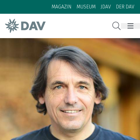
Zum Inhalt
Zur Footer-Navigation
MAGAZIN
MUSEUM
JDAV
DER DAV
Suche