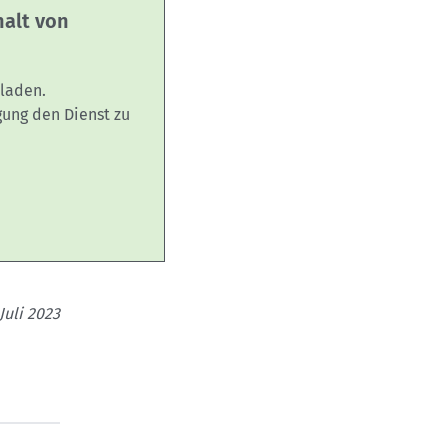
halt von
laden.
gung den Dienst zu
Juli 2023