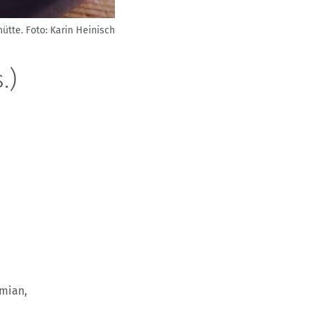
ütte.
Foto: Karin Heinisch
.)
ymian,