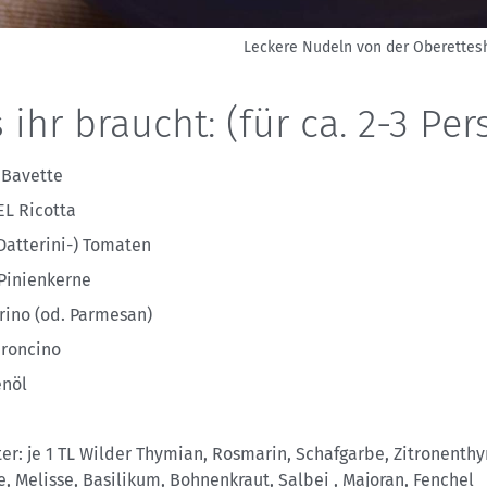
Leckere Nudeln von der Oberettesh
ihr braucht: (für ca. 2-3 Pers
 Bavette
 EL Ricotta
(Datterini-) Tomaten
 Pinienkerne
rino (od. Parmesan)
roncino
enöl
ter: je 1 TL Wilder Thymian, Rosmarin, Schafgarbe, Zitronenth
e, Melisse, Basilikum, Bohnenkraut, Salbei , Majoran, Fenchel