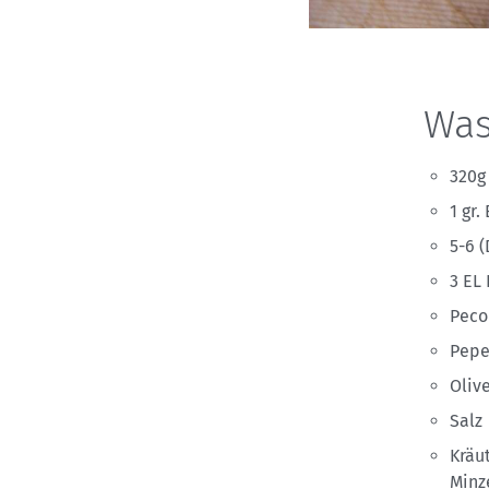
Was 
320g
1 gr.
5-6 
3 EL
Peco
Pepe
Oliv
Salz
Kräu
Minz