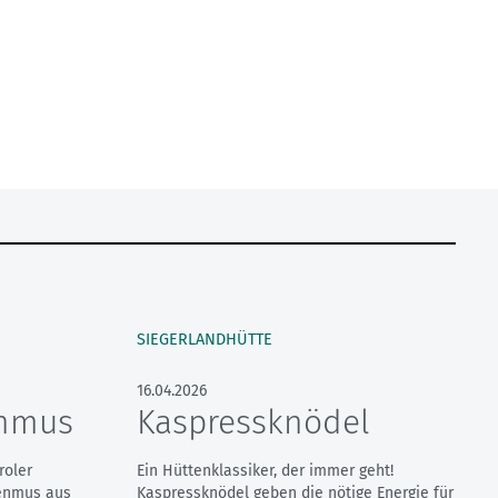
SIEGERLANDHÜTTE
16.04.2026
enmus
Kaspressknödel
roler
Ein Hüttenklassiker, der immer geht!
tenmus aus
Kaspressknödel geben die nötige Energie für