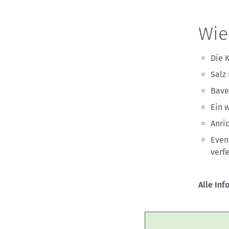
Wie
Die 
Salz
Bave
Ein 
Anri
Even
verf
Alle Inf