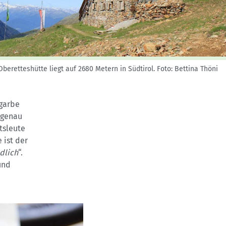
Skitouren: So geht's
Tourenplanung
Wandern und Bergsteigen
Wettkampfklettern
Oberetteshütte liegt auf 2680 Metern in Südtirol.
Foto: Bettina Thöni
fgarbe
 genau
tsleute
 ist der
dlich
“.
und