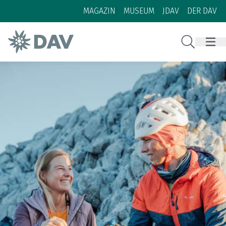
Zum Inhalt
Zur Footer-Navigation
MAGAZIN
MUSEUM
JDAV
DER DAV
Suche