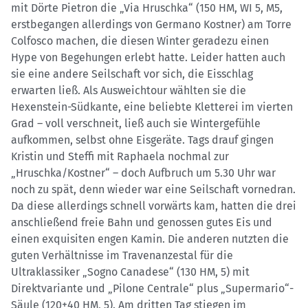
mit Dörte Pietron die „Via Hruschka“ (150 HM, WI 5, M5,
erstbegangen allerdings von Germano Kostner) am Torre
Colfosco machen, die diesen Winter geradezu einen
Hype von Begehungen erlebt hatte. Leider hatten auch
sie eine andere Seilschaft vor sich, die Eisschlag
erwarten ließ. Als Ausweichtour wählten sie die
Hexenstein-Südkante, eine beliebte Kletterei im vierten
Grad – voll verschneit, ließ auch sie Wintergefühle
aufkommen, selbst ohne Eisgeräte. Tags drauf gingen
Kristin und Steffi mit Raphaela nochmal zur
„Hruschka/Kostner“ – doch Aufbruch um 5.30 Uhr war
noch zu spät, denn wieder war eine Seilschaft vornedran.
Da diese allerdings schnell vorwärts kam, hatten die drei
anschließend freie Bahn und genossen gutes Eis und
einen exquisiten engen Kamin. Die anderen nutzten die
guten Verhältnisse im Travenanzestal für die
Ultraklassiker „Sogno Canadese“ (130 HM, 5) mit
Direktvariante und „Pilone Centrale“ plus „Supermario“-
Säule (120+40 HM, 5). Am dritten Tag stiegen im