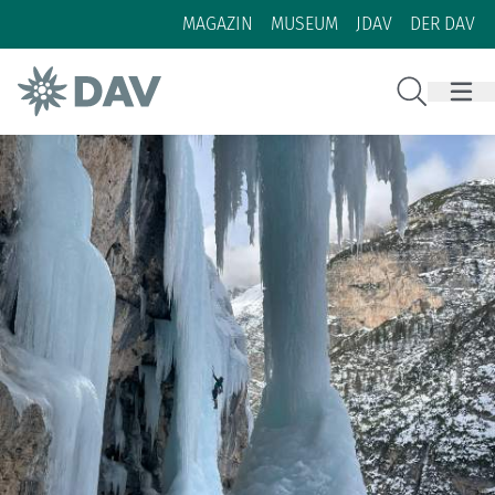
Zum Inhalt
Zur Footer-Navigation
MAGAZIN
MUSEUM
JDAV
DER DAV
Suche