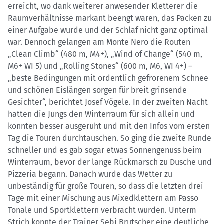
erreicht, wo dank weiterer anwesender Kletterer die
Raumverhältnisse markant beengt waren, das Packen zu
einer Aufgabe wurde und der Schlaf nicht ganz optimal
war. Dennoch gelangen am Monte Nero die Routen
„Clean Climb“ (480 m, M4+), „Wind of Change“ (540 m,
M6+ WI 5) und „Rolling Stones“ (600 m, M6, WI 4+) –
„beste Bedingungen mit ordentlich gefrorenem Schnee
und schönen Eislängen sorgen für breit grinsende
Gesichter“, berichtet Josef Vögele. In der zweiten Nacht
hatten die Jungs den Winterraum für sich allein und
konnten besser ausgeruht und mit den Infos vom ersten
Tag die Touren durchtauschen. So ging die zweite Runde
schneller und es gab sogar etwas Sonnengenuss beim
Winterraum, bevor der lange Rückmarsch zu Dusche und
Pizzeria begann. Danach wurde das Wetter zu
unbeständig für große Touren, so dass die letzten drei
Tage mit einer Mischung aus Mixedklettern am Passo
Tonale und Sportklettern verbracht wurden. Unterm
Strich konnte der Trainer Sebi Brutscher eine deutliche