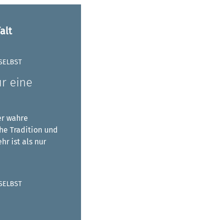
alt
SELBST
r eine
er wahre
he Tradition und
r ist als nur
SELBST