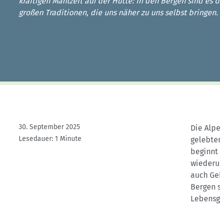
Kletterhallensuche
kräftigen Mahlzeit auf der Hütte: In den Bergen sind es 
großen Traditionen, die uns näher zu uns selbst bringen.
30. September 2025
Die Alpe
Lesedauer: 1 Minute
gelebte
beginnt 
wiederu
auch Ge
Bergen s
Lebensg