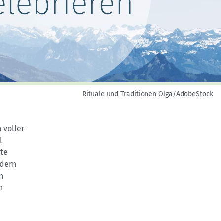
Skitouren: So geht's
Tourenplanung
Wandern und Bergsteigen
Wettkampfklettern
Rituale und Traditionen
Olga/AdobeStock
 voller
l
tte
ndern
n
n