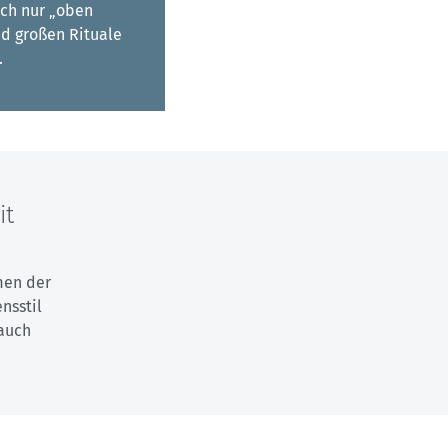
ch nur „oben
d großen Rituale
.
it
men der
nsstil
 auch