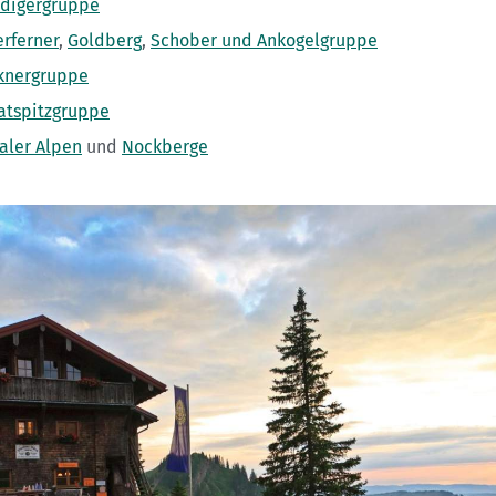
digergruppe
erferner
,
Goldberg
,
Schober und Ankogelgruppe
knergruppe
atspitzgruppe
taler Alpen
und
Nockberge