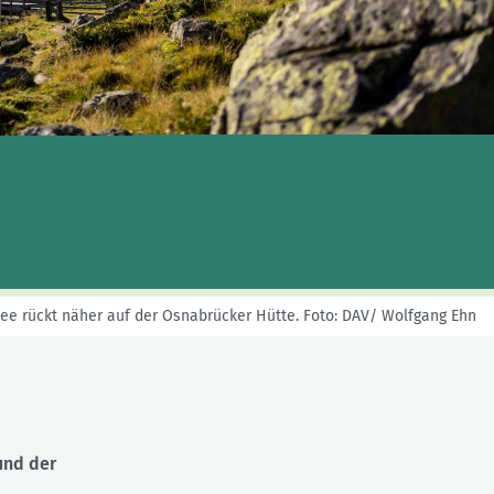
Skitouren: So geht's
Tourenplanung
Wandern und Bergsteigen
Wettkampfklettern
ee rückt näher auf der Osnabrücker Hütte.
Foto: DAV/ Wolfgang Ehn
und der