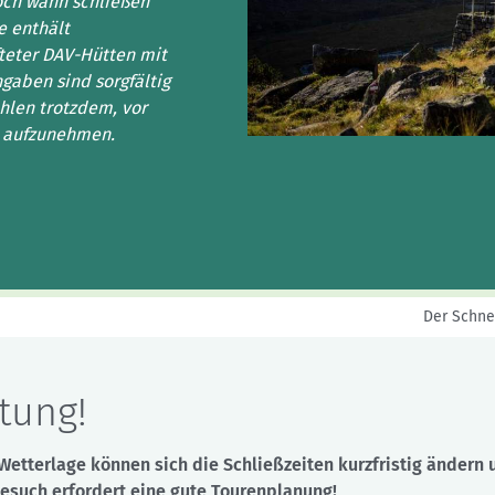
Sektionensuche
och wann schließen
e enthält
teter DAV-Hütten mit
aben sind sorgfältig
hlen trotzdem, vor
t aufzunehmen.
Der Schne
tung!
Wetterlage können sich die Schließzeiten kurzfristig ändern 
esuch erfordert eine gute Tourenplanung!