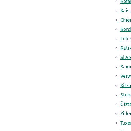
Rofa
Kais
Chie
Berc
Lofe
Räti
Silvr
Sam
Verw
Kitz
Stub
Ötzt
Zille
Tuxe