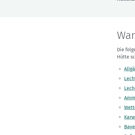
Wan
Die folg
Hütte sc
Allg
Lech
Lech
Amme
Wett
Karw
Baye