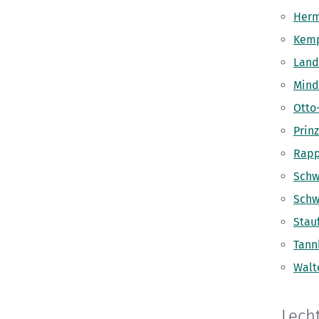
Herm
Kemp
Land
Mind
Otto
Prin
Rapp
Schw
Schw
Stau
Tann
Walt
Lecht