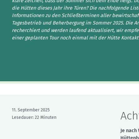
Kletterhallensuche
klare Zeichen, dass der Sommer sich dem Ende neigt. D
die Hütten dieses Jahr ihre Türen? Die nachfolgende List
Informationen zu den Schließterminen aller bewirtschaf
Tagesbetrieb und Beherbergung im Sommer 2025. Die Ang
recherchiert und werden laufend aktualisiert, wir empfe
einer geplanten Tour noch einmal mit der Hütte Kontak
11. September 2025
Ach
Lesedauer: 22 Minuten
Je nach 
Hüttenb