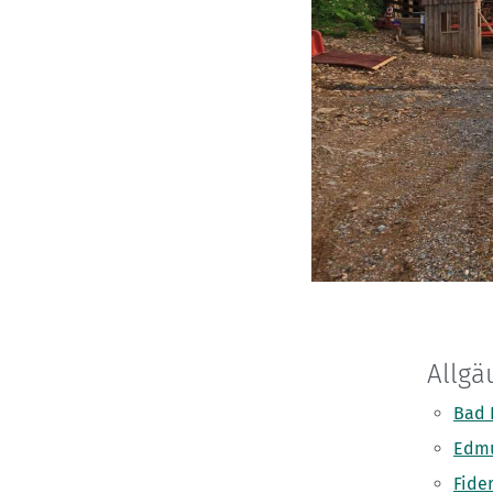
Allgä
Bad 
Edmu
Fide