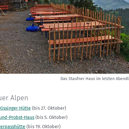
Das Staufner Haus im letzten Abendli
uer Alpen
Kissinger Hütte
(bis 27. Oktober)
nd-Probst-Haus
(bis 5. Oktober)
rerpasshütte
(bis 19. Oktober)