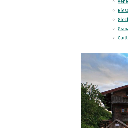
Vene
Ries
Gloc
Gran
Gail