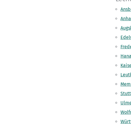
Ansb
Anha
Augs
Edel
Fred
Hana
Kais
Leut
Memm
Stut
Ulme
Wolf
Würt