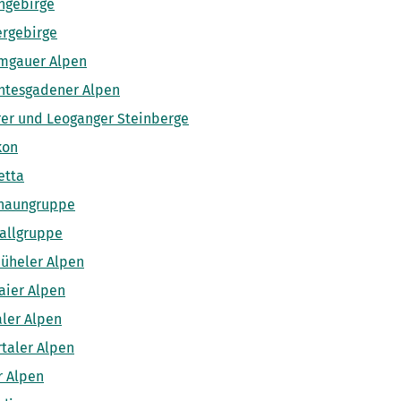
ngebirge
ergebirge
mgauer Alpen
htesgadener Alpen
rer und Leoganger Steinberge
kon
etta
naungruppe
allgruppe
büheler Alpen
aier Alpen
aler Alpen
rtaler Alpen
r Alpen