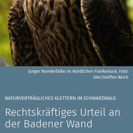
Junger Wanderfalke im Nördlichen Frankenjura.
Foto:
DAV/Steffen Reich
NATURVERTRÄGLICHES KLETTERN IM SCHWARZWALD
Rechtskräftiges Urteil an
der Badener Wand