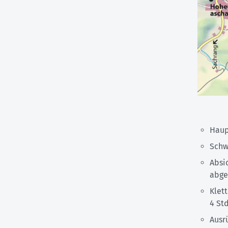
Haup
Schwi
Absi
abge
Klett
4 Std
Ausr