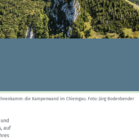
Skitouren: So geht's
Tourenplanung
Wandern und Bergsteigen
Wettkampfklettern
ahnenkamm: die Kampenwand im Chiemgau.
Foto: Jörg Bodenbender
n und
, auf
hres