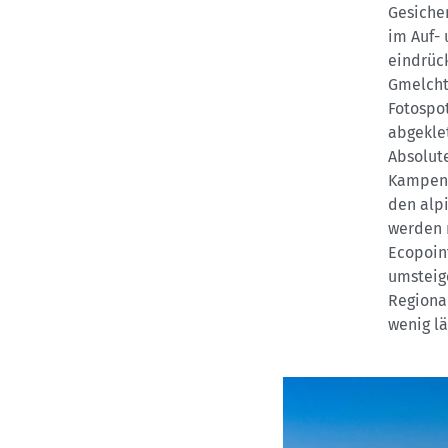
Gesicher
im Auf-
eindrück
Gmelcht
Fotospot
abgeklet
Absolute
Kampenw
den alpi
werden m
Ecopoin
umsteig
Regional
wenig l