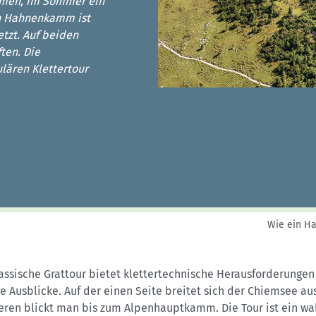
Sektionensuche
Almen, im Sommer ein
in Hahnenkamm ist
etzt. Auf beiden
ften. Die
lären Klettertour
Wie ein H
assische Grattour bietet klettertechnische Herausforderunge
e Ausblicke. Auf der einen Seite breitet sich der Chiemsee aus
eren blickt man bis zum Alpenhauptkamm. Die Tour ist ein wa