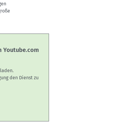
gen
große
on Youtube.com
laden.
gung den Dienst zu