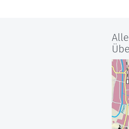
All
Übe