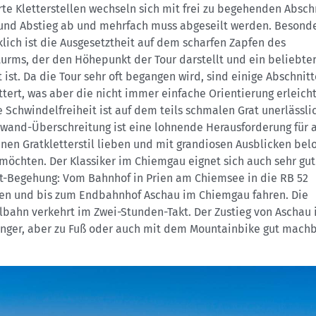
te Kletterstellen wechseln sich mit frei zu begehenden Absch
 und Abstieg ab und mehrfach muss abgeseilt werden. Besond
lich ist die Ausgesetztheit auf dem scharfen Zapfen des
urms, der den Höhepunkt der Tour darstellt und ein beliebte
 ist. Da die Tour sehr oft begangen wird, sind einige Abschnitt
tert, was aber die nicht immer einfache Orientierung erleicht
 Schwindelfreiheit ist auf dem teils schmalen Grat unerlässlic
and-Überschreitung ist eine lohnende Herausforderung für al
nen Gratkletterstil lieben und mit grandiosen Ausblicken bel
öchten. Der Klassiker im Chiemgau eignet sich auch sehr gut 
t-Begehung: Vom Bahnhof in Prien am Chiemsee in die RB 52
en und bis zum Endbahnhof Aschau im Chiemgau fahren. Die
bahn verkehrt im Zwei-Stunden-Takt. Der Zustieg von Aschau i
änger, aber zu Fuß oder auch mit dem Mountainbike gut machb