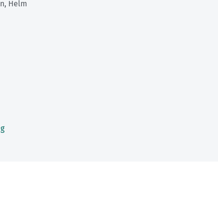
en, Helm
ag