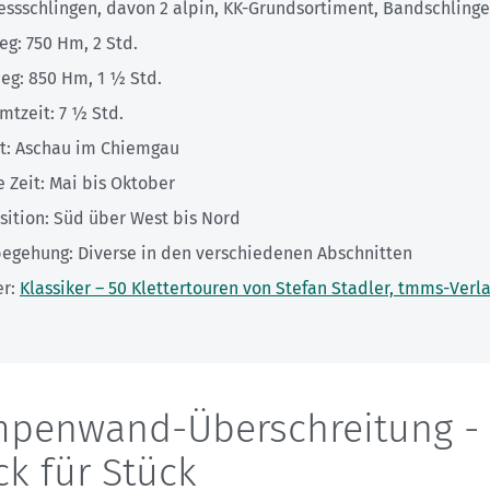
essschlingen, davon 2 alpin, KK-Grundsortiment, Bandschling
eg: 750 Hm, 2 Std.
ieg: 850 Hm, 1 ½ Std.
mtzeit: 7 ½ Std.
rt: Aschau im Chiemgau
e Zeit: Mai bis Oktober
sition: Süd über West bis Nord
begehung: Diverse in den verschiedenen Abschnitten
er:
Klassiker – 50 Klettertouren von Stefan Stadler, tmms-Verl
penwand-Überschreitung -
ck für Stück