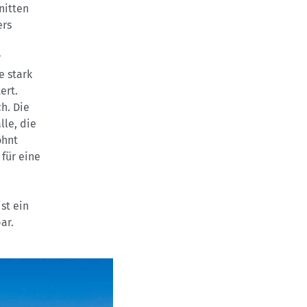
nitten
ers
r
e stark
ert.
h. Die
le, die
ohnt
für eine
st ein
ar.