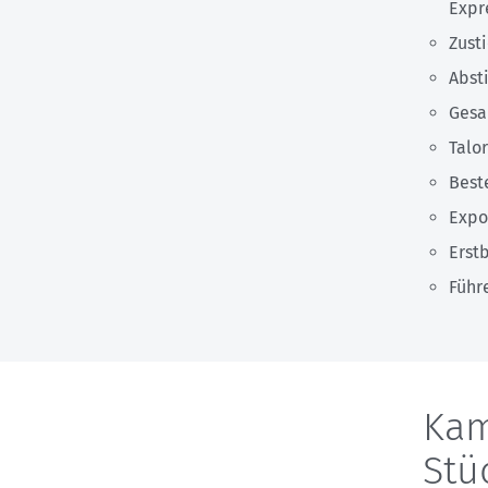
Expr
Zusti
Abst
Gesa
Talo
Best
Expo
Erst
Führ
Kam
Stü