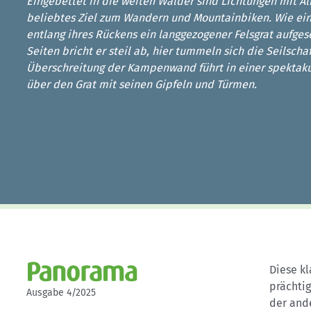
Kletterhallensuche
Eingebettet in die weiten Wälder sind Lichtungen mit 
beliebtes Ziel zum Wandern und Mountainbiken. Wie e
entlang ihres Rückens ein langgezogener Felsgrat aufges
Seiten bricht er steil ab, hier tummeln sich die Seilscha
Überschreitung der Kampenwand führt in einer spektaku
über den Grat mit seinen Gipfeln und Türmen.
Diese kl
prächtig
Ausgabe 4/2025
der and