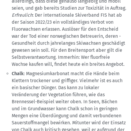
allerdings, dass diese genauso langlebig und mobil
seien, und gab bereits Studien zur ­Toxizität in Auftrag.
Erfreulich
: Der internationale Skiverband FIS hat ab
der Saison 2022/23 ein vollständiges Verbot von
Fluorwachsen erlassen. Auslöser für den Entscheid
war der Tod einer nor­wegischen Betreuerin, deren ­
Gesundheit durch jahrelanges ­Skiwachsen geschädigt
gewesen sein soll. Für den Breitensport aber gilt die
Selbstverantwortung. Immerhin: Wer fluorfreie
Wachse kaufen will, ­findet heute ein breites Angebot.
Chalk
: Magnesiumkarbonat macht die Hände beim
Klettern trockener und griffiger. Vielmehr ist es auch
ein basischer Dünger. Das kann zu lokaler
Veränderung der Vegetation führen, wie das
Brennessel-Beispiel weiter oben. In Seen, Bächen
und im Grundwasser kann Chalk schon in geringen
Mengen eine Überdüngung und damit verbundenen
Sauerstoffmangel bewirken. Mitunter wird der Einsatz
von Chalk auch kritisch gesehen, weil er aufgrund der