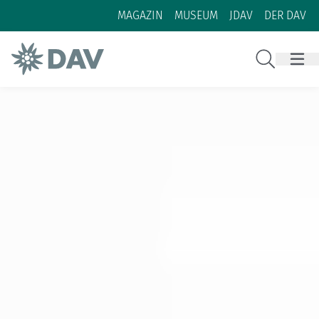
Zum Inhalt
Zur Footer-Navigation
MAGAZIN
MUSEUM
JDAV
DER DAV
Suche