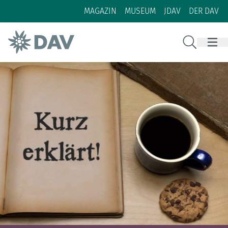
Zum Inhalt
Zur Footer-Navigation
MAGAZIN
MUSEUM
JDAV
DER DAV
Suche