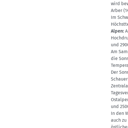
wird be
Arber (1
Im Schwa
Höchstt
Alpen:
A
Hochdru
und 290
Am Sams
die Sonn
Tempera
Der Son
Schauer 
Zentrala
Tagesver
Ostalpen
und 250
In den 
auch zu
östliche