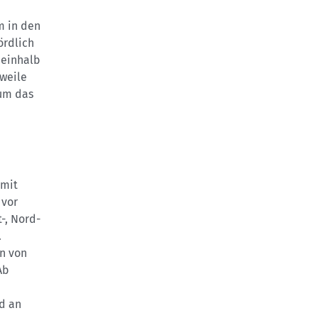
m in den
ördlich
ieinhalb
rweile
 um das
 mit
 vor
-, Nord-
.
n von
Ab
d an