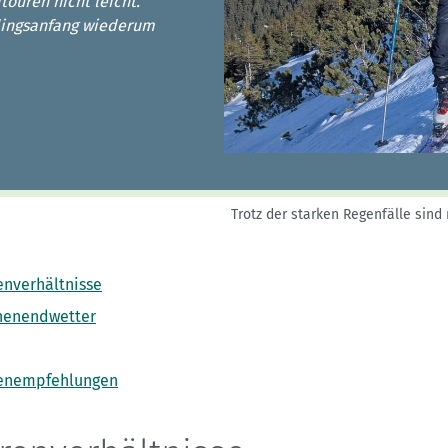
Sektionensuche
touren nicht leicht.
lingsanfang wiederum
Trotz der starken Regenfälle sind
enverhältnisse
enendwetter
enempfehlungen