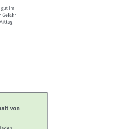
 gut im
r Gefahr
Mittag
halt von
laden.