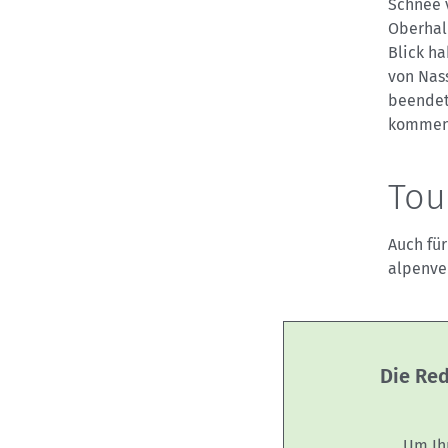
Schnee 
Oberhal
Blick h
von Nas
beendet
kommend
Tou
Auch fü
alpenve
Die Red
Um Ih