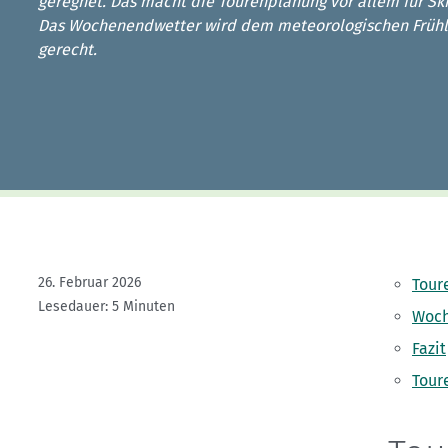
Kletterhallensuche
geregnet. Das macht die Tourenplanung vor allem für Ski
Das Wochenendwetter wird dem meteorologischen Früh
gerecht.
26. Februar 2026
Tour
Lesedauer: 5 Minuten
Woch
Fazit
Tour