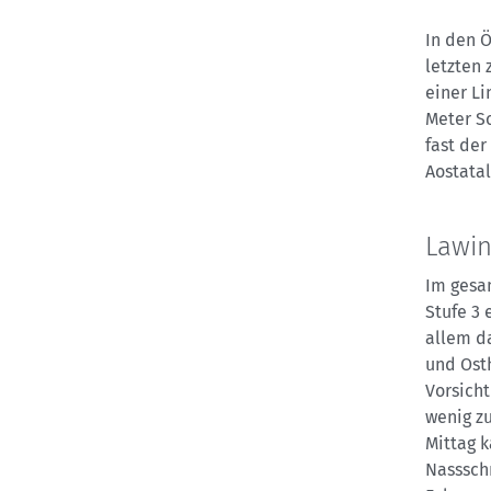
In den Ö
letzten 
einer Li
Meter S
fast der
Aostatal
Lawin
Im gesa
Stufe 3 
allem d
und Ost
Vorsich
wenig zu
Mittag 
Nasssch