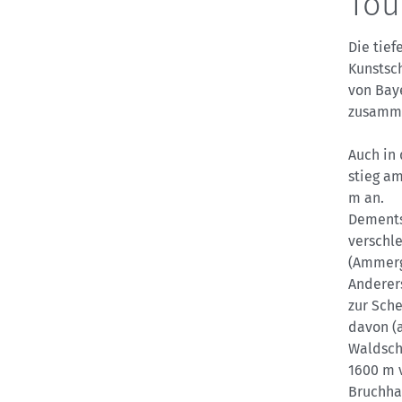
Tou
Die tie
Kunstsc
von Bay
zusamme
Auch in 
stieg am
m an.
Dements
verschle
(Ammerg
Anderers
zur Sch
davon (
Waldschn
1600 m 
Bruchha