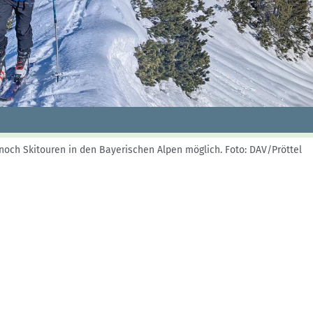
Skitouren: So geht's
Tourenplanung
Wandern und Bergsteigen
Wettkampfklettern
 noch Skitouren in den Bayerischen Alpen möglich.
Foto: DAV/Pröttel