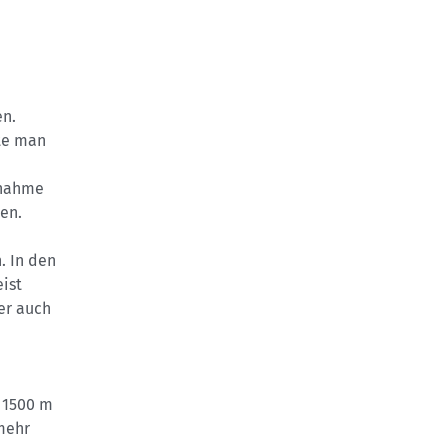
en.
lte man
tnahme
en.
. In den
ist
er auch
. 1500 m
mehr