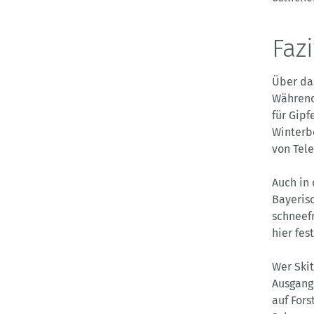
Fazi
Über da
Während
für Gip
Winterb
von Tele
Auch in
Bayeris
schneef
hier fes
Wer Ski
Ausgangs
auf For