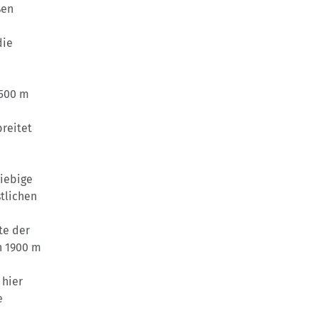
ßen
die
2500 m
reitet
e
iebige
stlichen
te der
n 1900 m
 hier
e