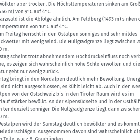
wölkter aber trocken. Die Höchsttemperaturen sinken am Gro
456 m) von 9°C auf 4°C.
rzwald ist die Abfolge ähnlich. Am Feldberg (1493 m) sinken 
emperaturen von 10°C auf 4°C.
m Freitag herrscht in den Ostalpen sonniges und sehr mildes
ckwetter mit wenig Wind. Die Nullgradgrenze liegt zwischen 
0 m.
tag scheint trotz abnehmendem Hochdruckeinfluss noch verb
e, es zeigen sich wahrscheinlich hohe Schleierwolken und di
tur geht nur wenig zurück.
ntag bringt in den Nordalpen deutlich mehr Bewölkung. Unerg
sind nicht ausgeschlossen, es kühlt leicht ab. Auch in den we
lpen von der Ostschweiz bis in den Tiroler Raum wird es im
lauf stärker bewölkt. An der Alpensüdseite und in der Osthälf
 tendenziell sonniger. Die Nullgradgrenze liegt dann zwische
0 m.
Westalpen wird der Samstag deutlich bewölkter und es kommt
 Niederschlägen. Ausgenommen davon sind wahrscheinlich di
n Teile, wie z.B. Graubünden.