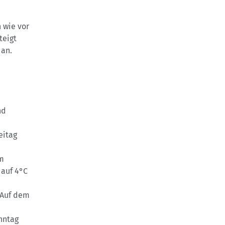
 wie vor
teigt
 an.
nd
eitag
Am
 auf 4°C
 Auf dem
nntag