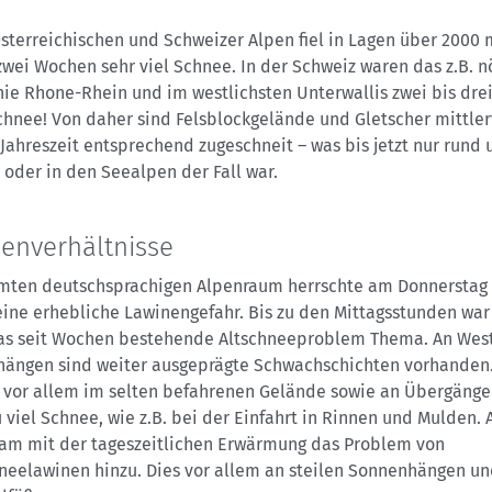
sterreichischen und Schweizer Alpen fiel in Lagen über 2000 
zwei Wochen sehr viel Schnee. In der Schweiz waren das z.B. n
nie Rhone-Rhein und im westlichsten Unterwallis zwei bis dre
chnee! Von daher sind Felsblockgelände und Gletscher mittle
 Jahreszeit entsprechend zugeschneit – was bis jetzt nur rund
 oder in den Seealpen der Fall war.
enverhältnisse
mten deutschsprachigen Alpenraum herrschte am Donnerstag
eine erhebliche Lawinengefahr. Bis zu den Mittagsstunden war
as seit Wochen bestehende Altschneeproblem Thema. An West
hängen sind weiter ausgeprägte Schwachschichten vorhanden
t vor allem im selten befahrenen Gelände sowie an Übergänge
 viel Schnee, wie z.B. bei der Einfahrt in Rinnen und Mulden. 
kam mit der tageszeitlichen Erwärmung das Problem von
neelawinen hinzu. Dies vor allem an steilen Sonnenhängen un