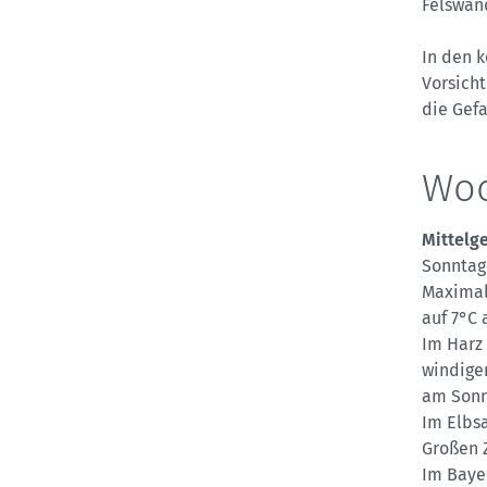
Felswan
In den 
Vorsich
die Gef
Woc
Mittelge
Sonntag
Maximal
auf 7°C
Im Harz
windige
am Sonn
Im Elbs
Großen 
Im Baye