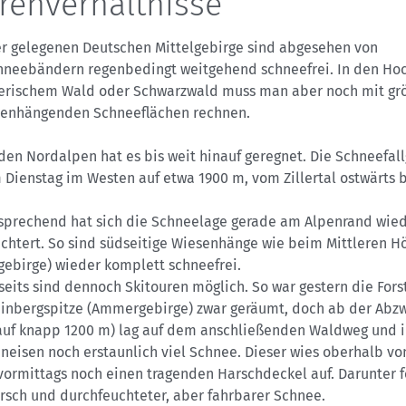
renverhältnisse
fer gelegenen Deutschen Mittelgebirge sind abgesehen von
hneebändern regenbedingt weitgehend schneefrei. In den Ho
erischem Wald oder Schwarzwald muss man aber noch mit gr
nhängenden Schneeflächen rechnen.
den Nordalpen hat es bis weit hinauf geregnet. Die Schneefal
 Dienstag im Westen auf etwa 1900 m, vom Zillertal ostwärts b
prechend hat sich die Schneelage gerade am Alpenrand wied
chtert. So sind südseitige Wiesenhänge wie beim Mittleren H
ebirge) wieder komplett schneefrei.
eits sind dennoch Skitouren möglich. So war gestern die Fors
einbergspitze (Ammergebirge) zwar geräumt, doch ab der Abz
auf knapp 1200 m) lag auf dem anschließenden Waldweg und 
eisen noch erstaunlich viel Schnee. Dieser wies oberhalb vo
vormittags noch einen tragenden Harschdeckel auf. Darunter f
rsch und durchfeuchteter, aber fahrbarer Schnee.