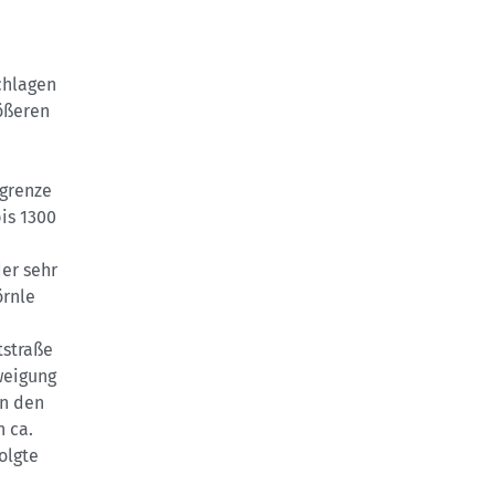
chlagen
ößeren
lgrenze
is 1300
er sehr
örnle
tstraße
weigung
in den
n ca.
olgte