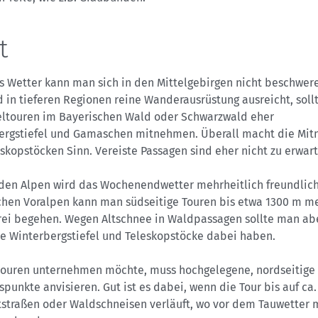
t
s Wetter kann man sich in den Mittelgebirgen nicht beschwer
 in tieferen Regionen reine Wanderausrüstung ausreicht, sol
feltouren im Bayerischen Wald oder Schwarzwald eher
ergstiefel und Gamaschen mitnehmen. Überall macht die Mi
skopstöcken Sinn. Vereiste Passagen sind eher nicht zu erwart
 den Alpen wird das Wochenendwetter mehrheitlich freundlich
chen Voralpen kann man südseitige Touren bis etwa 1300 m me
rei begehen. Wegen Altschnee in Waldpassagen sollte man ab
te Winterbergstiefel und Teleskopstöcke dabei haben.
touren unternehmen möchte, muss hochgelegene, nordseitige
punkte anvisieren. Gut ist es dabei, wenn die Tour bis auf ca
ststraßen oder Waldschneisen verläuft, wo vor dem Tauwetter 