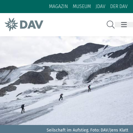
Zum Inhalt
Zur Footer-Navigation
MAGAZIN
MUSEUM
JDAV
DER DAV
Suche
Seilschaft im Aufstieg.
Foto: DAV/Jens Klatt