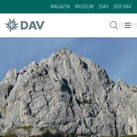
Zum Inhalt
Zur Footer-Navigation
MAGAZIN
MUSEUM
JDAV
DER DAV
Suche