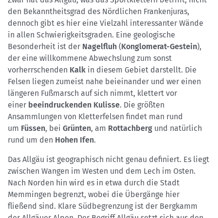
den Bekanntheitsgrad des Nördlichen Frankenjuras,
dennoch gibt es hier eine Vielzahl interessanter Wände
in allen Schwierigkeitsgraden. Eine geologische
Besonderheit ist der
Nagelfluh
(
Konglomerat-Gestein
),
der eine willkommene Abwechslung zum sonst
vorherrschenden
Kalk
in diesem Gebiet darstellt. Die
Felsen liegen zumeist nahe beieinander und wer einen
längeren Fußmarsch auf sich nimmt, klettert vor
einer
beeindruckenden Kulisse
. Die größten
Ansammlungen von Kletterfelsen findet man rund
um
Füssen
, bei
Grünten
, am
Rottachberg
und natürlich
rund um den
Hohen Ifen
.
Das Allgäu ist geographisch nicht genau definiert. Es liegt
zwischen Wangen im Westen und dem Lech im Osten.
Nach Norden hin wird es in etwa durch die Stadt
Memmingen begrenzt, wobei die Übergänge hier
fließend sind. Klare Südbegrenzung ist der Bergkamm
der Allgäuer Alpen. Der Begriff Allgäu setzt sich aus den