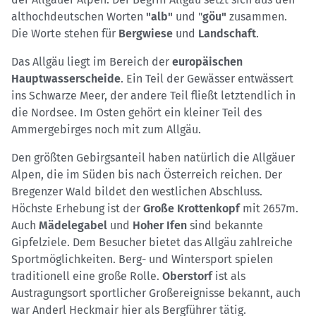
althochdeutschen Worten
"alb"
und "
göu"
zusammen.
Die Worte stehen für
Bergwiese
und
Landschaft
.
Das Allgäu liegt im Bereich der
europäischen
Hauptwasserscheide
. Ein Teil der Gewässer entwässert
ins Schwarze Meer, der andere Teil fließt letztendlich in
die Nordsee. Im Osten gehört ein kleiner Teil des
Ammergebirges noch mit zum Allgäu.
Den größten Gebirgsanteil haben natürlich die Allgäuer
Alpen, die im Süden bis nach Österreich reichen. Der
Bregenzer Wald bildet den westlichen Abschluss.
Höchste Erhebung ist der
Große Krottenkopf
mit 2657m.
Auch
Mädelegabel
und
Hoher Ifen
sind bekannte
Gipfelziele. Dem Besucher bietet das Allgäu zahlreiche
Sportmöglichkeiten. Berg- und Wintersport spielen
traditionell eine große Rolle.
Oberstorf
ist als
Austragungsort sportlicher Großereignisse bekannt, auch
war Anderl Heckmair hier als Bergführer tätig.