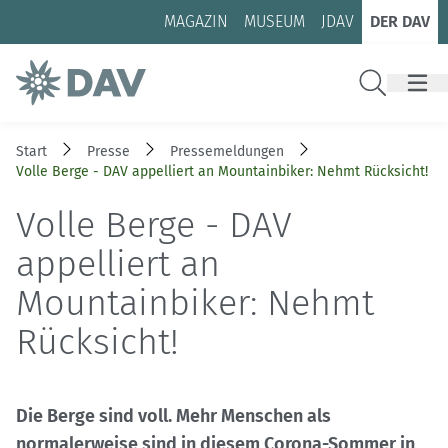
Zum Inhalt
Zur Footer-Navigation
MAGAZIN
MUSEUM
JDAV
DER DAV
Suche
Start
Presse
Pressemeldungen
Volle Berge - DAV appelliert an Mountainbiker: Nehmt Rücksicht!
Volle Berge - DAV
appelliert an
Mountainbiker: Nehmt
Rücksicht!
Die Berge sind voll. Mehr Menschen als
normalerweise sind in diesem Corona-Sommer in