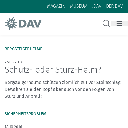
Zum Inhalt
Zur Footer-Navigation
MAGAZIN
MUSEUM
JDAV
DER DAV
Suche
BERGSTEIGERHELME
26.03.2017
Schutz- oder Sturz-Helm?
Bergsteigerhelme schützen ziemlich gut vor Steinschlag.
Bewahren sie den Kopf aber auch vor den Folgen von
Sturz und Anprall?
SICHERHEITSPROBLEM
18.10.2016