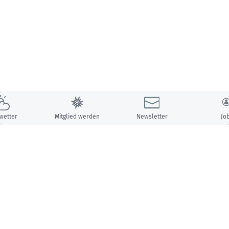
wetter
Mitglied werden
Newsletter
Jo
Unsere Partner: