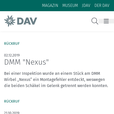
Zum Inhalt
Zur Footer-Navigation
MAGAZIN
MUSEUM
JDAV
DER DAV
Suche
RÜCKRUF
02.12.2019
DMM "Nexus"
Bei einer Inspektion wurde an einem Stück am DMM
Wirbel „Nexus“ ein Montagefehler entdeckt, weswegen
die beiden Schäkel im Gelenk getrennt werden konnten.
RÜCKRUF
21.10.2019