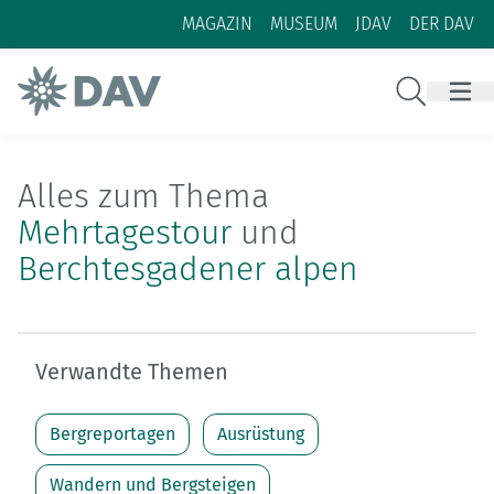
Zum Inhalt
Zur Footer-Navigation
MAGAZIN
MUSEUM
JDAV
DER DAV
Suche
Alles zum Thema
Mehrtagestour
und
Berchtesgadener alpen
Verwandte Themen
Bergreportagen
Ausrüstung
Wandern und Bergsteigen