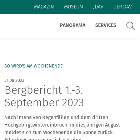
MAGAZIN
MUSEUM
JDAV
DER DAV
Suche
PANORAMA
SERVICES
Themen:
Themen:
Themen:
Themen:
Themen:
Themen:
SO WIRD'S AM WOCHENENDE
Alpine Klassiker
Alpenüberquerung
Essen und Trinken
Anreise
Nachhaltigkeit
Alpinismus
Naturschutz
Berge digital
Wetter
Ausrüstung
Hüttenrezepte
Alpine Klassiker
#machseinfach
Bergwissen
Bergpodcast
31.08.2023
BergwanderCheck
Ausrüstung
Mehrtagestour
#natürlichauftour
Bücher & Führer
Berge digital
Ehrenamt
#natürlichbiken
Ein Leben lang aktiv
Karten
Menschen
Bergbericht 1.-3.
Expeditionskader
Kleidung
#natürlichklettern
Inklusion
Mittelgebirge
Inklusion
Menschen
Radtour
September 2023
Kletterhallen
Sicher am Berg
Rückrufe & Warnhinweise
Reise
Weitwandern
Nach intensiven Regenfällen und dem dritten
Hochgebirgswintereinbruch im diesjährigen August
Sicherheitsforschung
Wege
Wetter
Skimo
meldet sich zum Wochenende die Sonne zurück.
Allerdings muss man sich gut über...