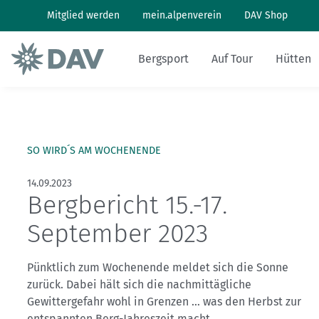
Mitglied werden
mein.alpenverein
DAV Shop
Bergsport
Auf Tour
Hütten
Wandern: So geht's
Wandern und Bergsteigen
Hüttenbesuch
Klimaschutz in den Alpen
Pflanzen und Tiere
Alpines Museum
Aktuelles Heft
Bergwetter
SO WIRD´S AM WOCHENENDE
Klettern: So geht's
Skitouren
Arbeiten auf Hütten
Klimawandel in den Alpen
Naturschutz
Geschichte
Archiv
Bergbericht
14.09.2023
Bergbericht 15.-17.
Klettersteig: So geht's
Tourenplanung
Geschichten von draußen
Lawinenlagebericht
September 2023
Mountainbiken: So geht's
DAV Panorama App
Hüttensuche
Pünktlich zum Wochenende meldet sich die Sonne
Last-Minute-Hüttenbett
zurück. Dabei hält sich die nachmittägliche
Gewittergefahr wohl in Grenzen … was den Herbst zur
entspannten Berg-Jahreszeit macht.