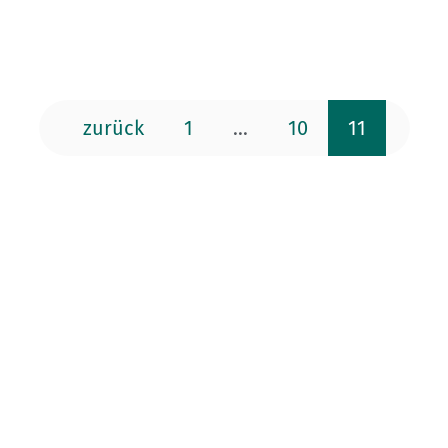
zurück
1
...
10
11