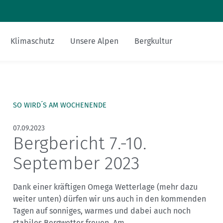
Zum Inhalt
Zur Footer-Navigation
Klimaschutz
Unsere Alpen
Bergkultur
Sicher am Berg
Touren-Tipps
Hüttentipp
Nachhaltigkeit
Bergsteigerdörfer
Miteinander
Gesucht-Gefunden
alpenvereinaktiv.com
SO WIRD´S AM WOCHENENDE
Ausrüstung
Mehrtagestour
Essen und Trinken
FAQs
DAV-Felsinfo
07.09.2023
Bergbericht 7.-10.
Bergsport mit Kindern
Anreise
Mediadaten
Notruf
September 2023
Fitness und Gesundheit
Krisenintervention
Dank einer kräftigen Omega Wetterlage (mehr dazu
Versicherungen
weiter unten) dürfen wir uns auch in den kommenden
Tagen auf sonniges, warmes und dabei auch noch
stabiles Bergwetter freuen. Am...