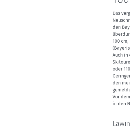
Das ver
Neuschn
den Bay
überdur
100 cm,
(Bayeri
Auch in
Skitoure
oder 110
Geringe
den mei
gemelde
Vor dem
in den 
Lawi