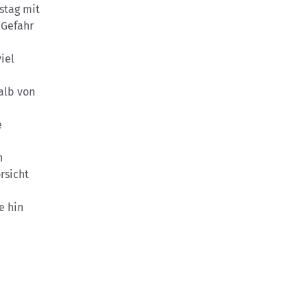
stag mit
 Gefahr
iel
alb von
e
n
rsicht
e hin