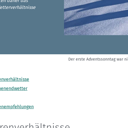
Sektionensuche
lten daher das
tterverhältnisse
Der erste Adventssonntag war ni
enverhältnisse
enendwetter
enempfehlungen
renverhältnisse