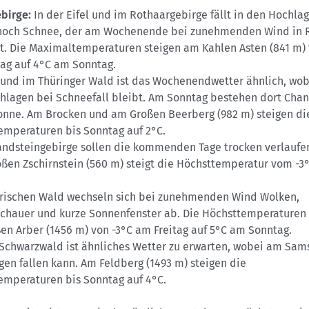
birge:
In der Eifel und im Rothaargebirge fällt in den Hochl
 noch Schnee, der am Wochenende bei zunehmenden Wind in 
t. Die Maximaltemperaturen steigen am Kahlen Asten (841 m)
tag auf 4°C am Sonntag.
 und im Thüringer Wald ist das Wochenendwetter ähnlich, wobe
hlagen bei Schneefall bleibt. Am Sonntag bestehen dort Chan
onne. Am Brocken und am Großen Beerberg (982 m) steigen di
emperaturen bis Sonntag auf 2°C.
andsteingebirge sollen die kommenden Tage trocken verlaufen
ßen Zschirnstein (560 m) steigt die Höchsttemperatur vom -3°
rischen Wald wechseln sich bei zunehmenden Wind Wolken,
chauer und kurze Sonnenfenster ab. Die Höchsttemperaturen 
en Arber (1456 m) von -3°C am Freitag auf 5°C am Sonntag.
 Schwarzwald ist ähnliches Wetter zu erwarten, wobei am Sam
en fallen kann. Am Feldberg (1493 m) steigen die
emperaturen bis Sonntag auf 4°C.