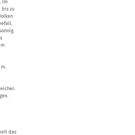
. Im
 bis zu
Wolken
efall.
sonnig.
s
 im
d
 m.
eicher.
gen.
eit das