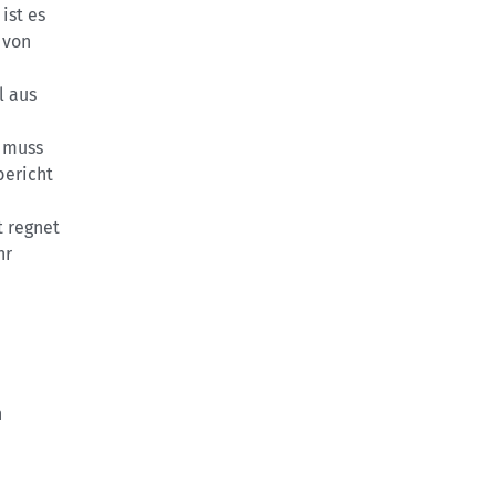
ist es
 von
l aus
 muss
bericht
t regnet
hr
h