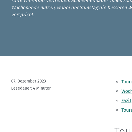
Kletterhallensuche
kalte Winterluft vertreiben. Schneeliebhaber*innen sol
Wochenende nutzen, wobei der Samstag die besseren We
verspricht.
07. Dezember 2023
Tour
Lesedauer: 4 Minuten
Woch
Fazit
Tour
Tou