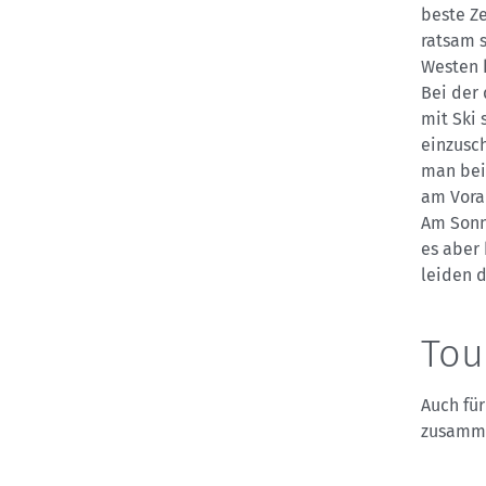
beste Ze
ratsam s
Westen 
Bei der
mit Ski 
einzusc
man bei
am Vora
Am Sonn
es aber 
leiden 
Tou
Auch fü
zusamme