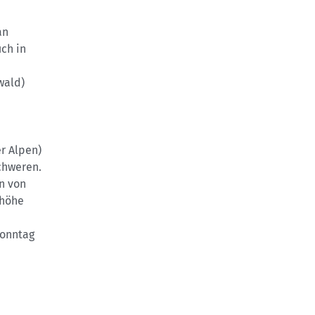
an
ch in
wald)
r Alpen)
chweren.
n von
ehöhe
Sonntag