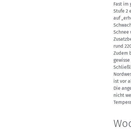
Fast im
Stufe 2
auf „erh
Schwach
Schnee w
Zusatzb
rund 22
Zudem b
gewisse
Schließ
Nordwest
ist vor
Die ang
nicht we
Tempera
Woc