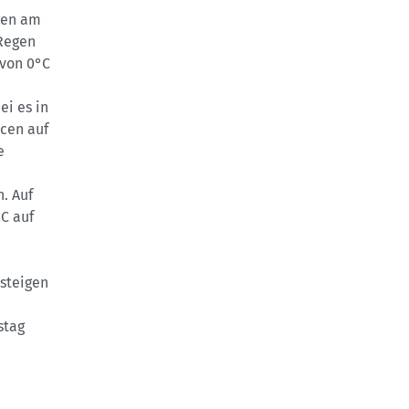
agen am
Regen
 von 0°C
i es in
cen auf
e
. Auf
C auf
steigen
stag