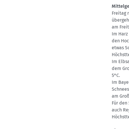
Mittelge
Freitag
übergeh
am Frei
Im Harz
den Hoc
etwas S
Höchstt
Im Elbs
dem Gro
5°C.
Im Baye
Schnees
am Groß
Für den
auch Reg
Höchstt