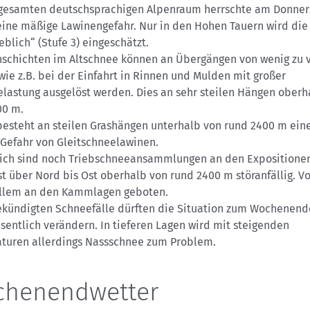
 gesamten deutschsprachigen Alpenraum herrschte am Donner
 eine mäßige Lawinengefahr. Nur in den Hohen Tauern wird die
eblich“ (Stufe 3) eingeschätzt.
schichten im Altschnee können an Übergängen von wenig zu v
ie z.B. bei der Einfahrt in Rinnen und Mulden mit großer
elastung ausgelöst werden. Dies an sehr steilen Hängen oberh
00 m.
esteht an steilen Grashängen unterhalb von rund 2400 m ein
 Gefahr von Gleitschneelawinen.
lich sind noch Triebschneeansammlungen an den Expositione
 über Nord bis Ost oberhalb von rund 2400 m störanfällig. Vo
 allem an den Kammlagen geboten.
ekündigten Schneefälle dürften die Situation zum Wochenend
sentlich verändern. In tieferen Lagen wird mit steigenden
turen allerdings Nassschnee zum Problem.
henendwetter