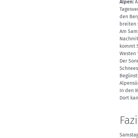
Alpen:
A
Tagesve
den Ber
breiten 
Am Sams
Nachmit
kommt S
Westen 
Der Sonn
Schnees
Begünsti
Alpensü
In den 
Dort ka
Fazi
Samstag