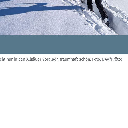
Skitouren: So geht's
Tourenplanung
Wandern und Bergsteigen
Wettkampfklettern
cht nur in den Allgäuer Voralpen traumhaft schön.
Foto: DAV/Pröttel