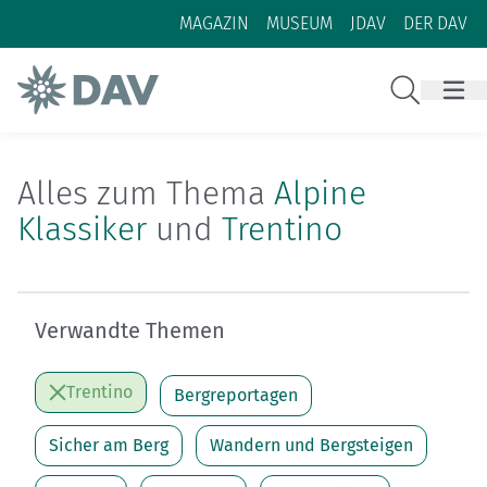
Zum Inhalt
Zur Footer-Navigation
MAGAZIN
MUSEUM
JDAV
DER DAV
Suche
Alles zum Thema
Alpine
Klassiker
und
Trentino
Verwandte Themen
Trentino
Bergreportagen
Sicher am Berg
Wandern und Bergsteigen