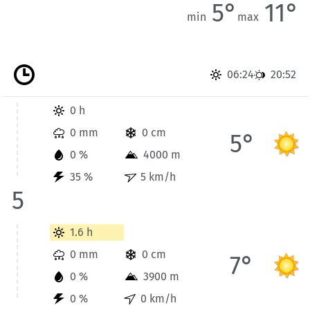
5°
11°
min
max
06:24
20:52
Wetterinformationen der Station Vanoise-Massiv für Heute bis
0 h
0 mm
0 cm
5°
0 %
4000 m
35 %
5 km/h
5
Wetterinformationen der Station Vanoise-Massiv für Heute bi
1.6 h
0 mm
0 cm
7°
0 %
3900 m
0 %
0 km/h