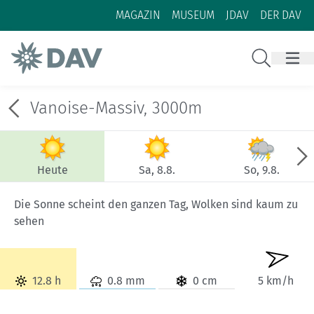
Zum Inhalt
Zur Footer-Navigation
MAGAZIN
MUSEUM
JDAV
DER DAV
Suche
Vanoise-Massiv, 3000m
Heute
Sa, 8.8.
So, 9.8.
Die Sonne scheint den ganzen Tag, Wolken sind kaum zu
sehen
12.8 h
0.8 mm
0 cm
5 km/h