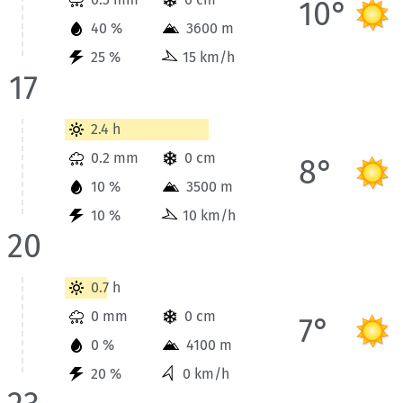
10°
40 %
3600 m
25 %
15 km/h
17
Wetterinformationen der Station Vanoise-Massiv für Heute bi
2.4 h
0.2 mm
0 cm
8°
10 %
3500 m
10 %
10 km/h
20
Wetterinformationen der Station Vanoise-Massiv für Heute bis
0.7 h
0 mm
0 cm
7°
0 %
4100 m
20 %
0 km/h