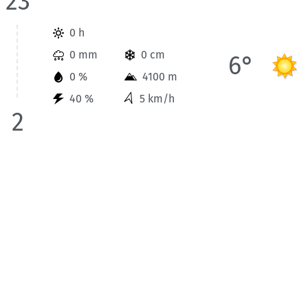
23
Wetterinformationen der Station Vanoise-Massiv für Heute bis
0 h
0 mm
0 cm
6°
0 %
4100 m
40 %
5 km/h
2