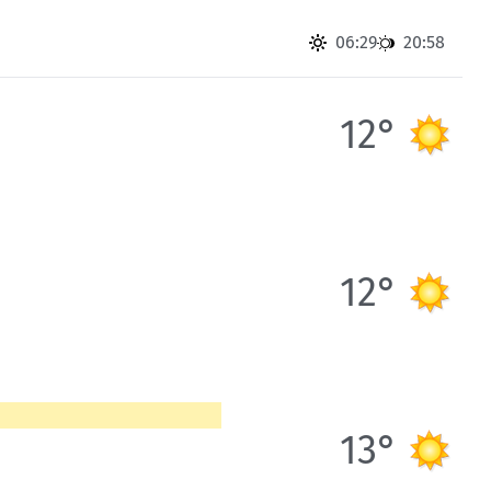
Skitouren: So geht's
Tourenplanung
06:29
20:58
Wandern und Bergsteigen
Wettkampfklettern
12°
12°
13°