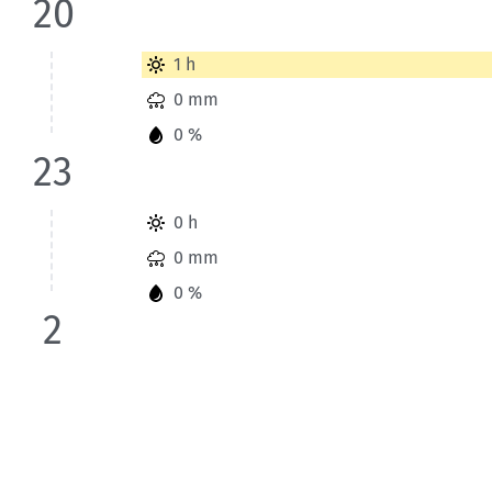
20
Wetterinformationen der Station Grand Veymont für Heute 
1 h
0 mm
0 %
23
Wetterinformationen der Station Grand Veymont für Heute 
0 h
0 mm
0 %
2