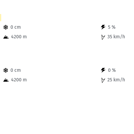
bis 23 Uhr.
0 cm
5 %
4200 m
35 km/h
bis 2 Uhr des Folgetages.
0 cm
0 %
4200 m
25 km/h