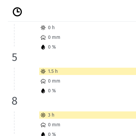
Kletterhallensuche
Wetterinformationen der Station Grand Veymont für Heute 
0 h
0 mm
0 %
5
Wetterinformationen der Station Grand Veymont für Heute 
1.5 h
0 mm
0 %
8
Wetterinformationen der Station Grand Veymont für Heute 
3 h
0 mm
0 %