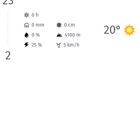
23
Wetterinformationen der Station Gap für Heute bis 2 Uhr des
0 h
0 mm
0 cm
20°
0 %
4100 m
25 %
5 km/h
2