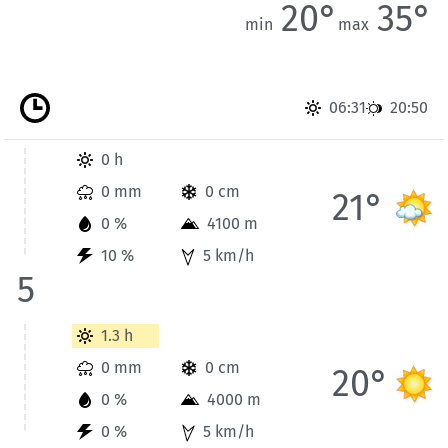
20°
35°
min
max
06:31
20:50
Wetterinformationen der Station Gap für Heute bis 5 Uhr.
0 h
0 mm
0 cm
21°
0 %
4100 m
10 %
5 km/h
5
Wetterinformationen der Station Gap für Heute bis 8 Uhr.
1.3 h
0 mm
0 cm
20°
0 %
4000 m
0 %
5 km/h