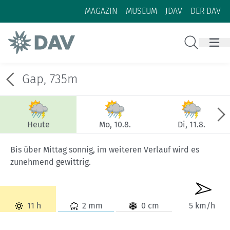
Zum Inhalt
Zur Footer-Navigation
MAGAZIN
MUSEUM
JDAV
DER DAV
Suche
Gap, 735m
Heute
Mo, 10.8.
Di, 11.8.
Bis über Mittag sonnig, im weiteren Verlauf wird es
zunehmend gewittrig.
11 h
2 mm
0 cm
5 km/h