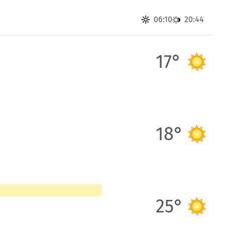
Skitouren: So geht's
Tourenplanung
06:10
20:44
Wandern und Bergsteigen
Wettkampfklettern
17°
18°
25°