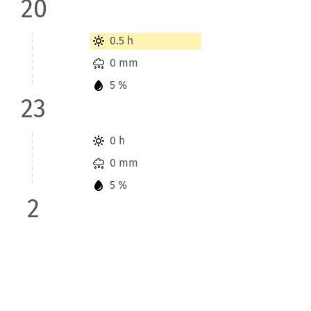
20
Wetterinformationen der Station Chur für Heute bis 23 Uhr
0.5 h
0 mm
5 %
23
Wetterinformationen der Station Chur für Heute bis 2 Uhr 
0 h
0 mm
5 %
2