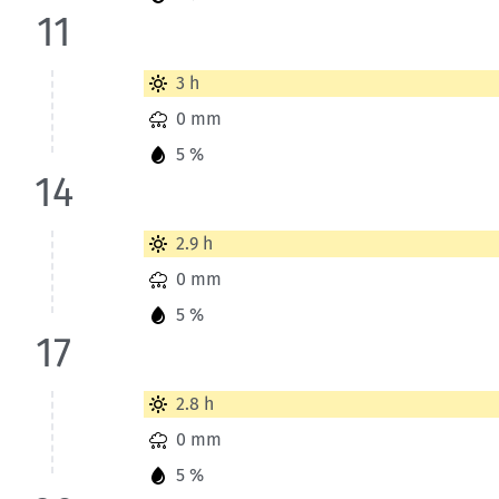
11
Wetterinformationen der Station Chur für Heute bis 14 Uhr
3 h
0 mm
5 %
14
Wetterinformationen der Station Chur für Heute bis 17 Uhr
2.9 h
0 mm
5 %
17
Wetterinformationen der Station Chur für Heute bis 20 Uhr
2.8 h
0 mm
5 %