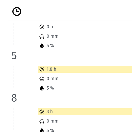
Kletterhallensuche
Wetterinformationen der Station Chur für Heute bis 5 Uhr.
0 h
0 mm
5 %
5
Wetterinformationen der Station Chur für Heute bis 8 Uhr.
1.8 h
0 mm
5 %
8
Wetterinformationen der Station Chur für Heute bis 11 Uhr
3 h
0 mm
5 %