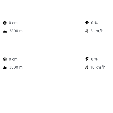
.
0 cm
0 %
3800 m
5 km/h
des Folgetages.
0 cm
0 %
3800 m
10 km/h