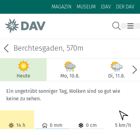
Zum Inhalt
Zur Footer-Navigation
MAGAZIN
MUSEUM
JDAV
DER DAV
Suche
Berchtesgaden, 570m
Heute
Mo, 10.8.
Di, 11.8.
Ein ungetrübt sonniger Tag, Wolken sind so gut wie
keine zu sehen.
14 h
0 mm
0 cm
5 km/h