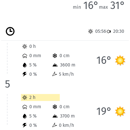
16°
31°
min
max
05:56
20:30
Wetterinformationen der Station Berchtesgaden für Heute bis
0 h
0 mm
0 cm
16°
5 %
3600 m
0 %
5 km/h
5
Wetterinformationen der Station Berchtesgaden für Heute bis
2 h
0 mm
0 cm
19°
5 %
3700 m
0 %
0 km/h