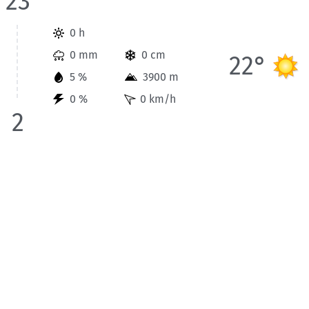
23
Wetterinformationen der Station Berchtesgaden für Heute bis
0 h
0 mm
0 cm
22°
5 %
3900 m
0 %
0 km/h
2