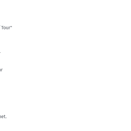
 Tour"
r
hr
net.