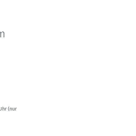
m
Uhr (nur