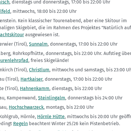
isch
, dienstags und donnerstags, 17:00 bis 22:00 Uhr
lfeld
, mittwochs, 18:00 bis 22:00 Uhr
enstein. Kein klassischer Tourenabend, aber eine Skitour im
aligen Skigebiet, die im Rahmen des Projektes "Natürlich auf
achtskitour
ausgewiesen ist.
rwier (Tirol),
Sunnalm
, donnerstags, 17:00 bis 22:00 Uhr
lberg, Rohrkopfhütte, donnerstags, bis 22:00 Uhr. Aufstieg übe
ourenlehrpfad
, freies Skigelände!
kirch (Tirol),
Christlum
, mittwochs und samstags, bis 23:00 U
u (Tirol),
Hartkaiser
, donnerstags, 17:00 bis 22:00 Uhr
e (Tirol),
Hahnenkamm
, dienstags, bis 22:00 Uhr
au, Kampenwand,
Steinlingalm
, donnerstags bis 24:00 Uhr
sau,
Hochschwarzeck
, montags, bis 22:00 Uhr
Kohlgrub, Hörnle,
Hörnle Hütte
, mittwochs bis 20:00 Uhr geöff
dingt
Regeln
beachten! Winter 25/26 kein Pistenbetrieb.