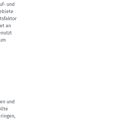
uf- und
ebiete
tsfaktor
det an
enutzt
 um
ten und
llte
ringen,