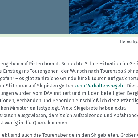
Sektionensuche
Heimelige
rengehen auf Pisten boomt. Schlechte Schneesituation im Gel
te Einstieg ins Tourengehen, der Wunsch nach Tourenspaß ohn
efahr – es gibt zahlreiche Gründe für Skitouren auf gesichert
Für Skitouren auf Skipisten gelten
zehn Verhaltensregeln
. Dies
ungen wurden vom DAV initiiert und mit den beteiligten Ber
tionen, Verbänden und Behörden einschließlich der zuständi
hen Ministerien festgelegt. Viele Skigebiete haben extra
gsrouten ausgewiesen, damit sich Aufsteigende und Abfahrend
st wenig in die Quere kommen.
iebt sind auch die Tourenabende in den Skigebieten. Großer V