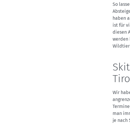
So lass
Absteig
haben a
ist für 
diesen A
werden 
Wildtier
Ski
Tiro
Wir habe
angrenz
Termine 
man imm
je nach 