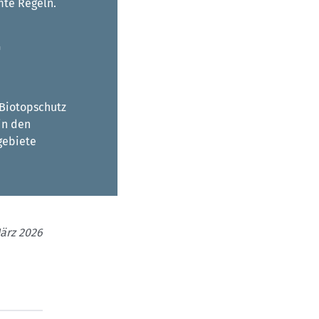
mte Regeln.
G
 Biotopschutz
in den
gebiete
März 2026