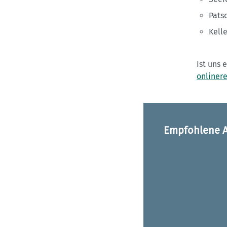
Pats
Kell
Ist uns 
onliner
Empfohlene A