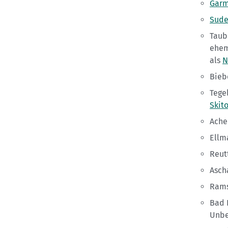
Garm
Sude
Taub
ehem
als
N
Biebe
Tege
Skit
Achen
Ellma
Reutt
Asch
Ram
Bad 
Unbe