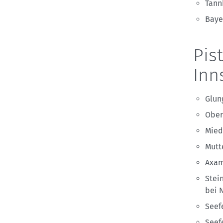
Tann
Baye
Pis
Inn
Glun
Ober
Mied
Mutt
Axam
Stei
bei 
Seef
Seef