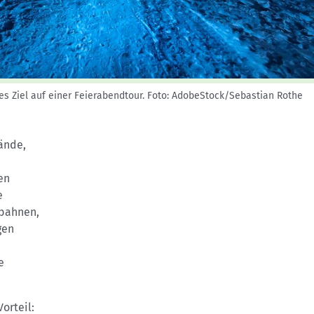
Skitouren: So geht's
Tourenplanung
Wandern und Bergsteigen
Wettkampfklettern
s Ziel auf einer Feierabendtour.
Foto: AdobeStock/Sebastian Rothe
ände,
e
en
e
gbahnen,
gen
e
orteil: