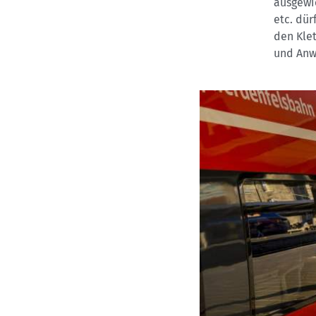
ausgewie
etc. dür
den Klet
und Anw