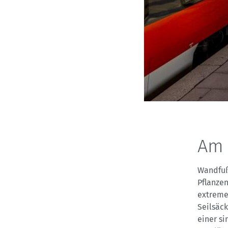
Am 
Wandfuß
Pflanze
extreme
Seilsäck
einer si