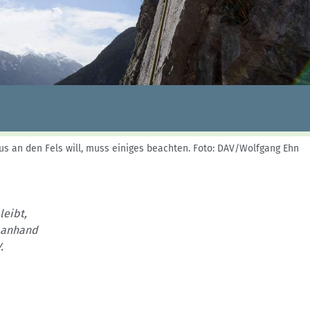
Skitouren: So geht's
Tourenplanung
Wandern und Bergsteigen
Wettkampfklettern
us an den Fels will, muss einiges beachten.
Foto: DAV/Wolfgang Ehn
leibt,
s anhand
.