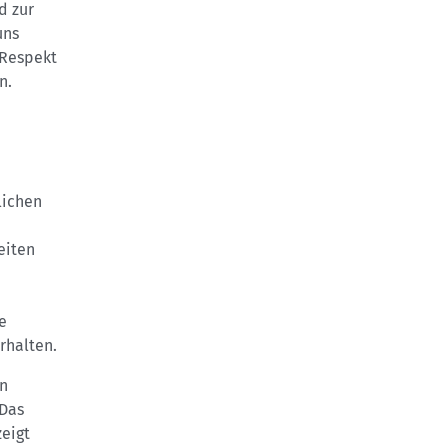
d zur
uns
 Respekt
n.
lichen
eiten
e
rhalten.
en
 Das
zeigt