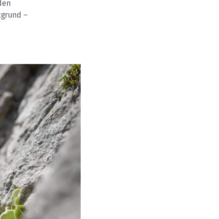
iden
tgrund –