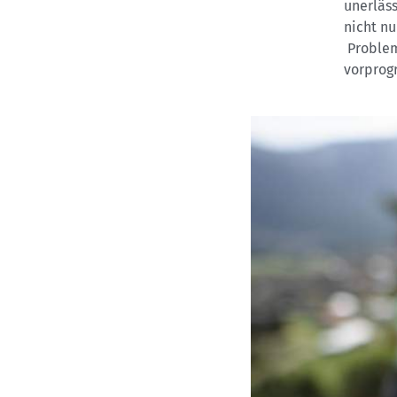
unerläss
nicht nu
Probleme
vorprog