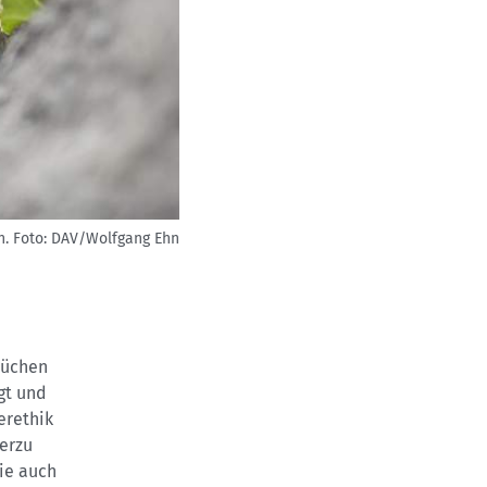
n.
Foto: DAV/Wolfgang Ehn
rüchen
gt und
erethik
ierzu
wie auch