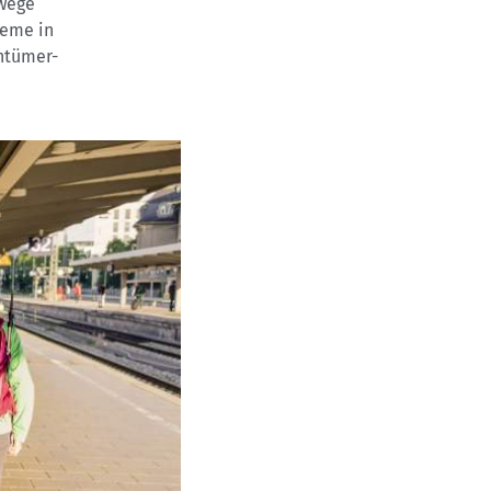
dwege
leme in
entümer-