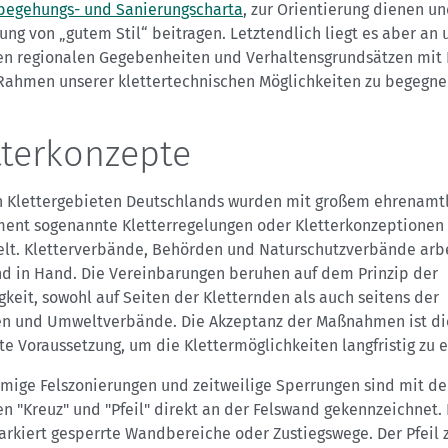
begehungs- und Sanierungscharta
, zur Orientierung dienen un
ung von „gutem Stil“ beitragen. Letztendlich liegt es aber an 
den regionalen Gegebenheiten und Verhaltensgrundsätzen mit
Rahmen unserer klettertechnischen Möglichkeiten zu begegne
tterkonzepte
en Klettergebieten Deutschlands wurden mit großem ehrenamt
ent sogenannte Kletterregelungen oder Kletterkonzeptionen
elt. Kletterverbände, Behörden und Naturschutzverbände arb
nd in Hand. Die Vereinbarungen beruhen auf dem Prinzip der
igkeit, sowohl auf Seiten der Kletternden als auch seitens der
n und Umweltverbände. Die Akzeptanz der Maßnahmen ist di
te Voraussetzung, um die Klettermöglichkeiten langfristig zu e
umige Felszonierungen und zeitweilige Sperrungen sind mit d
 "Kreuz" und "Pfeil" direkt an der Felswand gekennzeichnet.
rkiert gesperrte Wandbereiche oder Zustiegswege. Der Pfeil 