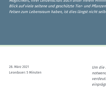
Kletterhallensuche
Möglichkeit, ihrer Leidenschaft auch unter freiem Himm
Blick auf viele seltene und geschützte Tier- und Pflanze
Felsen zum Lebensraum haben, ist dies längst nicht selb
28. März 2021
Um die K
Lesedauer: 5 Minuten
notwendi
verdeut
einprägs