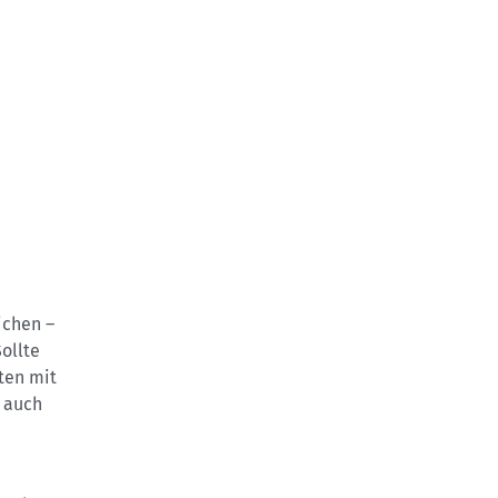
ichen –
ollte
ten mit
 auch