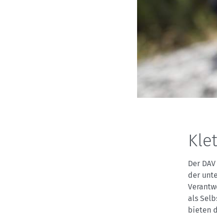
Kle
Der DAV
der unt
Verantwo
als Selb
bieten 