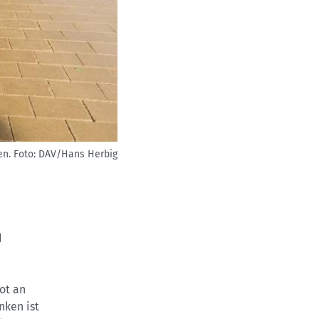
en.
Foto: DAV/Hans Herbig
d
n
ot an
nken ist