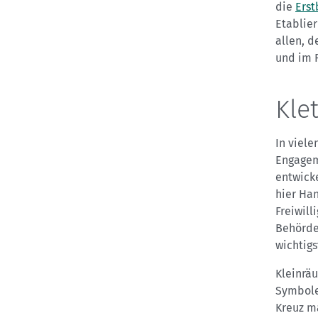
die
Erst
Etablier
allen, 
und im 
Kle
In viel
Engagem
entwick
hier Ha
Freiwill
Behörde
wichtigs
Kleinrä
Symbolen
Kreuz ma