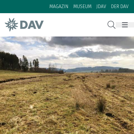
Zum Inhalt
Zur Footer-Navigation
MAGAZIN
MUSEUM
JDAV
DER DAV
Suche